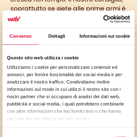
soprattutto se siete alle prime armi è
però quello di acquistare delle
piantine già cresciute, da
trapiantare poi nei vasi grandi.
In
Consenso
Dettagli
Informazioni sui cookie
questo modo potrete occuparvi della
piantina fin da quando è ancora
Questo sito web utilizza i cookie
piccola, ma non dovrete partire
Utilizziamo i cookie per personalizzare contenuti ed
proprio da zero. Il periodo tra marzo
annunci, per fornire funzionalità dei social media e per
e aprile è perfetto per lo svolgimento
analizzare il nostro traffico. Condividiamo inoltre
informazioni sul modo in cui utilizzi il nostro sito con i
di quest’attività.
nostri partner che si occupano di analisi dei dati web,
Cosa piantare?
pubblicità e social media, i quali potrebbero combinarle
con altre informazioni che hai fornito loro o che hanno
Vi suggeriamo di valutare gli spazi
raccolto dal tuo utilizzo dei loro servizi.
che avete, tenendo conto che la
Selezione