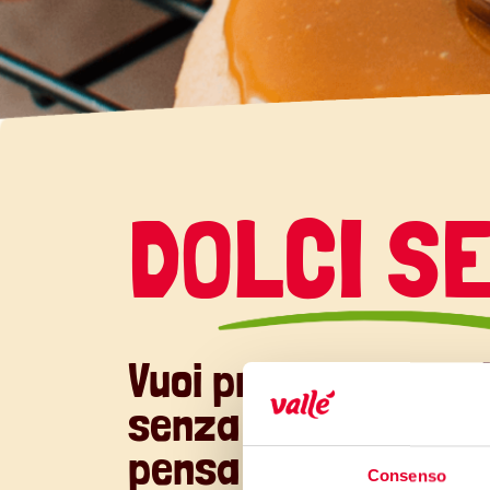
DOLCI S
Vuoi preparare qual
senza usare del bur
pensa Vallé!
Consenso