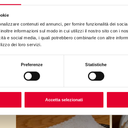
ano, per un mondo di gusto e morbidezz
ookie
nalizzare contenuti ed annunci, per fornire funzionalità dei socia
inoltre informazioni sul modo in cui utilizzi il nostro sito con i n
icità e social media, i quali potrebbero combinarle con altre inform
lizzo dei loro servizi.
Cerca
Preferenze
Statistiche
CHIACCHIERE
BI
LEGGERE AL FORNO
CR
Accetta selezionati