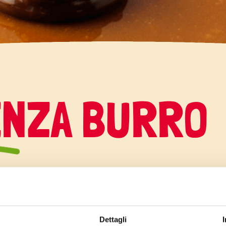
ENZA BURRO
cosa di soffice e sfizioso,
ro per restare più leggeri? 
Dettagli