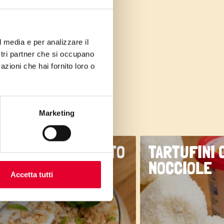
a tutto da
l media e per analizzare il
ostri partner che si occupano
azioni che hai fornito loro o
Marketing
CCHIERINI DI MOJITO
TARTUFINI 
EMOSO
NOCCIOLE
Accetta tutti