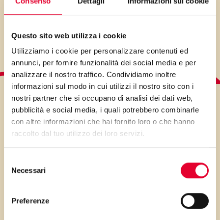
Consenso
Dettagli
Informazioni sui cookie
Minuti preparazione: 15
Minuti di cottura: 15 min
Questo sito web utilizza i cookie
Utilizziamo i cookie per personalizzare contenuti ed
annunci, per fornire funzionalità dei social media e per
analizzare il nostro traffico. Condividiamo inoltre
informazioni sul modo in cui utilizzi il nostro sito con i
nostri partner che si occupano di analisi dei dati web,
LO SAPEVI?
pubblicità e social media, i quali potrebbero combinarle
con altre informazioni che hai fornito loro o che hanno
raccolto dal tuo utilizzo dei loro servizi.
Selezione
Necessari
del
consenso
PRIMA GLI
Preferenze