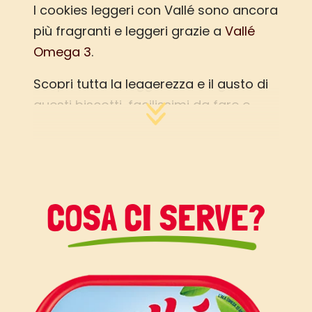
I cookies leggeri con Vallé sono ancora
più fragranti e leggeri grazie a
Vallé
Omega 3
.
Scopri tutta la leggerezza e il gusto di
questi biscotti, facilissimi da fare e
buonissimi da mangiare come snack,
merenda a scuola o colazione.
Scopri qui tutti i passaggi per
realizzare i cookies leggeri con Vallé
COSA CI SERVE?
Omega3: