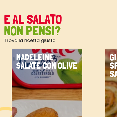
E AL SALATO
NON PENSI?
Trova la ricetta giusta
MADELEINE
G
SALATE CON OLIVE
S
S