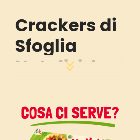
Crackers di
Sfoglia
Natalizi: la
ricetta
facile,
COSA CI SERVE?
fragrante e