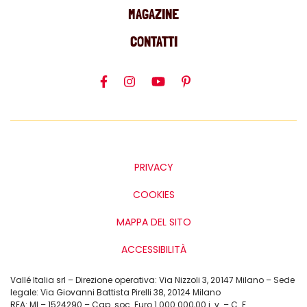
MAGAZINE
Semi: il tocco
CONTATTI
croccante e
personalizzabile
I semi sono l’unico altro ingrediente
necessario. Puoi scegliere tra:
PRIVACY
semi di girasole,
COOKIES
semi di lino,
MAPPA DEL SITO
semi di sesamo,
ACCESSIBILITÀ
semi misti croccanti.
Vallé Italia srl – Direzione operativa: Via Nizzoli 3, 20147 Milano – Sede
legale: Via Giovanni Battista Pirelli 38, 20124 Milano
Aggiungono consistenza, un gusto
REA: MI – 1524290 – Cap. soc. Euro 1.000.000,00 i. v. – C. F.