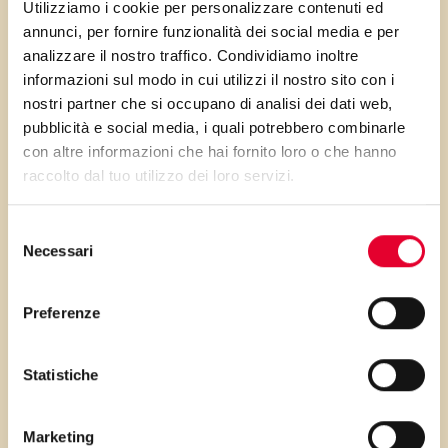
croccantezza irresistibile.
Utilizziamo i cookie per personalizzare contenuti ed
annunci, per fornire funzionalità dei social media e per
Perché i crackers di
PRIMA GLI
analizzare il nostro traffico. Condividiamo inoltre
sfoglia sono perfetti
informazioni sul modo in cui utilizzi il nostro sito con i
INGREDIENTI
nostri partner che si occupano di analisi dei dati web,
per il Natale
pubblicità e social media, i quali potrebbero combinarle
con altre informazioni che hai fornito loro o che hanno
...poi clicca sui numeri a lato per scorrere
raccolto dal tuo utilizzo dei loro servizi.
I crackers di sfoglia sono un’idea
i passaggi della ricetta.
intelligente per le feste perché
Selezione
uniscono tre elementi chiave:
Necessari
del
consenso
1. Facilità assoluta
Preferenze
Basta un ingrediente principale: la
Sfoglia Rotonda Vallé.
Statistiche
Non servono tempi di riposo,
Stendi la Sfoglia Rotonda Vallé su un piano.
attrezzature complesse o preparazioni
Usa gli stampi natalizi per ricavare le
Marketing