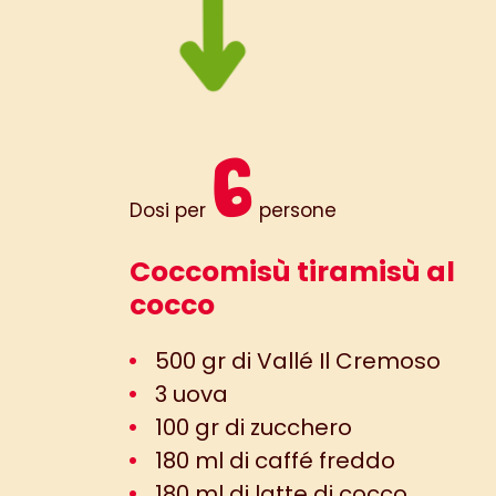
6
Dosi per
persone
Coccomisù tiramisù al
cocco
500 gr di Vallé Il Cremoso
3 uova
100 gr di zucchero
180 ml di caffé freddo
180 ml di latte di cocco