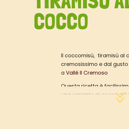
TIRAMISÙ A
COCCO
Il coccomisù, tiramisù al 
cremosissimo e dal gusto 
a
Vallé Il Cremoso
Questa ricetta è facilissim
una variante al cocco del 
nostra alternativa veget
dal gusto leggerissimo.
Vallé Il Cremoso infatti è l