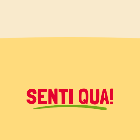
SENTI QUA!
a frusta i tuorli e lo zucchero. Poi
 Il Cremoso, le gocce di