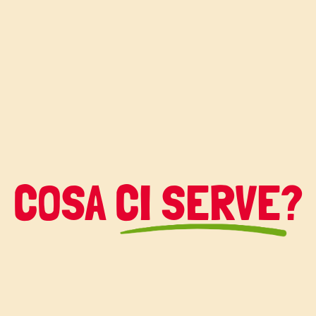
are dolci
e con mascarpone
più leggero e dalla
 ricetta insieme
a e la trovate
nstagram
er realizzare il
COSA CI SERVE?
o con Vallé Il