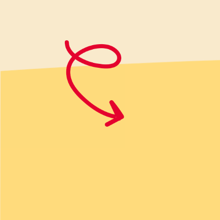
In un'altra ciotola lavorare con l
aggiungere delicatamente Vallé
cioccolato e il cocco.