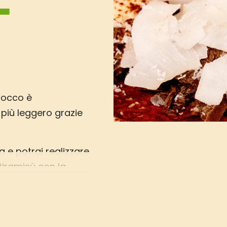
L
cocco è
più leggero grazie
a e potrai realizzare
tiramisù con la
ale al mascarpone
’alternativa vegetale