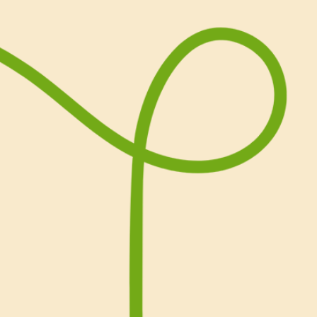
al mascarpone per prepar
buonissimi, cremosi com
tradizionale ma dal gusto 
cremosità esagerata.
Abbiamo realizzato questa
agli Chef di Chef in Camici
anche sul nostro profilo
I
Segui qui tutti i passaggi p
coccomisù tiramisù al cocc
Cremoso: