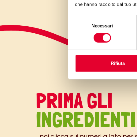
che hanno raccolto dal tuo uti
Selezione
Necessari
del
consenso
Rifiuta
PRIMA GLI
INGREDIENTI
...poi clicca sui numeri a lato per