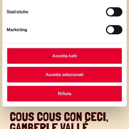
quotidiano di
ALA (Omega3)
,
Statistiche
senza cambiare gusto alle
ricette.
Marketing
Ricca di vitamina E,
Vallé
Omega3
aiuta a proteggere le
cellule dallo stress ossidativo. È
Accetta tutti
ideale per creazioni dolci e
salate.
Accetta selezionati
Contiene il
37% di massa
grassa in meno
rispetto a burri
Rifiuta
e margarine all’80%.
COUS COUS CON CECI,
GAMBERI E VALLÉ