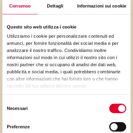
(girasole, lino, canapa), in alcuni oli
Consenso
Dettagli
Informazioni sui cookie
vegetali, nella lecitina di soia.
VALLÉ OMEGA3: IL
Questo sito web utilizza i cookie
BENESSERE DI OGNI
Utilizziamo i cookie per personalizzare contenuti ed
annunci, per fornire funzionalità dei social media e per
GIORNO
analizzare il nostro traffico. Condividiamo inoltre
informazioni sul modo in cui utilizzi il nostro sito con i
nostri partner che si occupano di analisi dei dati web,
Grazie alle proprietà dei semi di lino,
pubblicità e social media, i quali potrebbero combinarle
Vallé Omega3
contribuisce a
con altre informazioni che hai fornito loro o che hanno
raccolto dal tuo utilizzo dei loro servizi.
mantenere un corretto livello di
colesterolo.
Selezione
Necessari
del
È il condimento cremoso sano
consenso
per eccellenza: un cucchiaio (10
Preferenze
gr) contiene il 20% dell’apporto