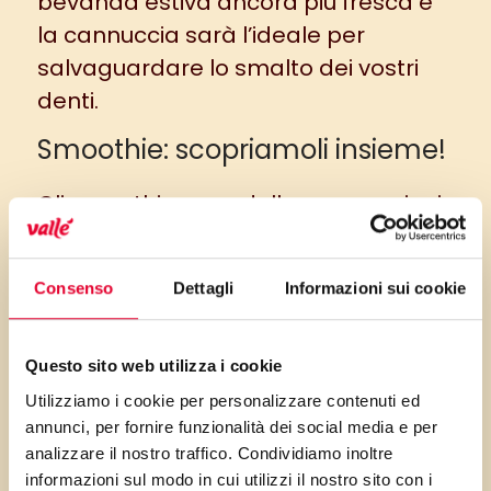
bevanda estiva ancora più fresca e
la cannuccia sarà l’ideale per
salvaguardare lo smalto dei vostri
denti.
Smoothie: scopriamoli insieme!
Gli smoothie sono delle preparazioni
a base di frutta e verdura molto simili
ai classici frullati. Si possono
Consenso
Dettagli
Informazioni sui cookie
preparare con il
latte
, lo yogurt o
semplicemente con l’acqua e sono
la soluzione perfetta nel periodo
Questo sito web utilizza i cookie
estivo, perché
ricchi di vitamine e
Utilizziamo i cookie per personalizzare contenuti ed
annunci, per fornire funzionalità dei social media e per
sali minerali.
analizzare il nostro traffico. Condividiamo inoltre
Una versione molto semplice è quella
informazioni sul modo in cui utilizzi il nostro sito con i