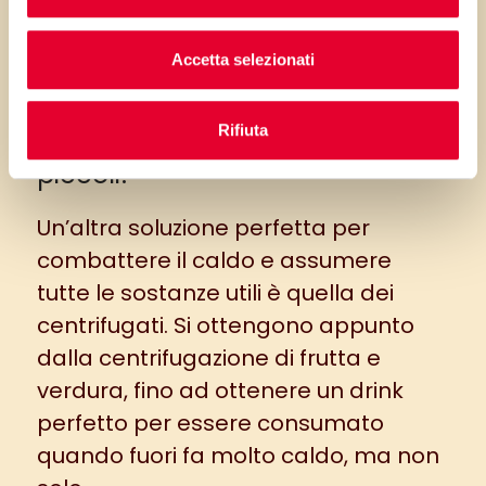
mela e cetriolo
. Un “
frullato verde
”
che vi darà la carica di energia e
Accetta selezionati
gusto che stavate cercando!
Rifiuta
Centrifugati? Anche per i più
piccoli!
Un’altra soluzione perfetta per
combattere il caldo e assumere
tutte le sostanze utili è quella dei
centrifugati. Si ottengono appunto
dalla centrifugazione di frutta e
verdura, fino ad ottenere un drink
perfetto per essere consumato
quando fuori fa molto caldo, ma non