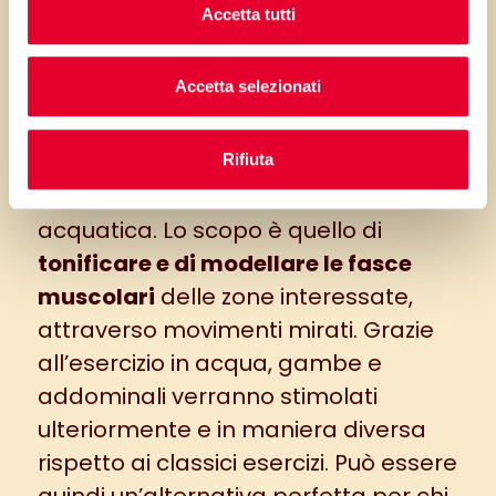
Accetta tutti
Glutei.
Accetta selezionati
Perfetta e amata soprattutto
dall’universo femminile, questa
tipologia di esercizi può essere
Rifiuta
rivisitata anche nella sua variante
acquatica. Lo scopo è quello di
tonificare e di modellare le fasce
muscolari
delle zone interessate,
attraverso movimenti mirati. Grazie
all’esercizio in acqua, gambe e
addominali verranno stimolati
ulteriormente e in maniera diversa
rispetto ai classici esercizi. Può essere