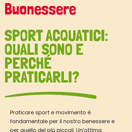
Buonessere
SPORT ACQUATICI:
QUALI SONO E
PERCHÉ
PRATICARLI?
Praticare sport e movimento è
fondamentale per il nostro benessere e
per quello dei più piccoli. Un’ottima