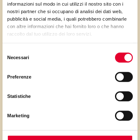
informazioni sul modo in cui utilizzi il nostro sito con i
nostri partner che si occupano di analisi dei dati web,
pubblicità e social media, i quali potrebbero combinarle
con altre informazioni che hai fornito loro o che hanno
Acquagag
raccolto dal tuo utilizzo dei loro servizi.
Questa può essere considerata una
Selezione
variante del classico acquagym,
Necessari
del
consenso
mescolata all’attività di GAG che si
pratica solitamente fuori
Preferenze
dall’ambiente acquatico.
Statistiche
La
sigla GAG
indica un allenamento
per:
Marketing
Gambe;
Addominali;