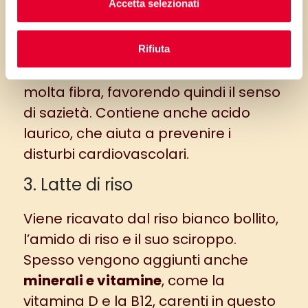
Accetta selezionati
pensano, è diverso dal liquido
contenuto nella noce, in quel caso si
parla infatti di acqua di cocco.
Rifiuta
Ha delle
proprietà uniche
e contiene
molta fibra, favorendo quindi il senso
di sazietà. Contiene anche acido
laurico, che aiuta a prevenire i
disturbi cardiovascolari.
3. Latte di riso
Viene ricavato dal riso bianco bollito,
l’amido di riso e il suo sciroppo.
Spesso vengono aggiunti anche
minerali e vitamine
, come la
vitamina D e la B12, carenti in questo