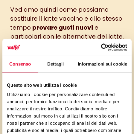
Vediamo quindi come possiamo
sostituire il latte vaccino e allo stesso
tempo
provare gusti nuovi
e
particolari con le alternative del latte.
1. Latte di soia
Il latte di soia è una delle scelte più
Consenso
Dettagli
Informazioni sui cookie
diffuse. Essendo un’ottima fonte di
proteine
e acidi grassi essenziali è
Questo sito web utilizza i cookie
un’ottima soluzione per coloro che
Utilizziamo i cookie per personalizzare contenuti ed
scelgono di seguire una dieta
annunci, per fornire funzionalità dei social media e per
vegana o vegetariana. Deriva dalla
analizzare il nostro traffico. Condividiamo inoltre
informazioni sul modo in cui utilizzi il nostro sito con i
lavorazione dei semi di soia ed è
nostri partner che si occupano di analisi dei dati web,
perfetto anche per chi ha problemi di
pubblicità e social media, i quali potrebbero combinarle