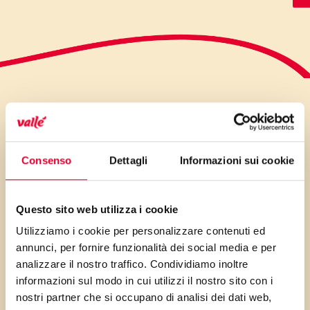
LO SAPEVI?
Consenso
Dettagli
Informazioni sui cookie
Potete sostituire l’uvetta con
gocce di cioccolato per
Questo sito web utilizza i cookie
aumentarne la golosità e
Utilizziamo i cookie per personalizzare contenuti ed
servirla con confetture o crema
annunci, per fornire funzionalità dei social media e per
di cioccolato spalmabile
analizzare il nostro traffico. Condividiamo inoltre
informazioni sul modo in cui utilizzi il nostro sito con i
nostri partner che si occupano di analisi dei dati web,