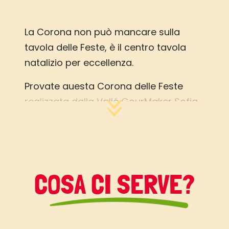
La Corona non può mancare sulla
tavola delle Feste, è il centro tavola
natalizio per eccellenza.
Provate questa Corona delle Feste
realizzata dalla
Vallé GourMaker Sofia
Grazie alla cremosità di
Vallé
Pasticceria
i dolci lievitano a regola
d’arte!
COSA CI SERVE?
Per una colazione degna dei giorni di
preludio al Natale, dove traboccano
profumi, sapori e voglia di cose buone,
un lievitato che da solo fa ancora più