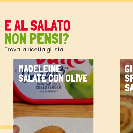
E AL SALATO
NON PENSI?
Trova la ricetta giusta
MADELEINE
G
SALATE CON OLIVE
S
S