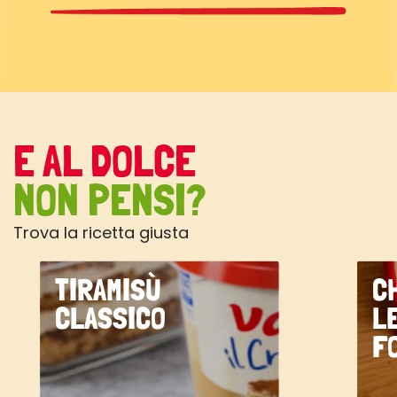
E AL DOLCE
NON PENSI?
Trova la ricetta giusta
TIRAMISÙ
C
CLASSICO
L
F