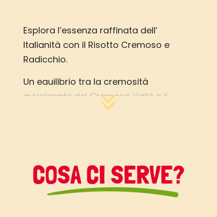
Esplora l’essenza raffinata dell’
Italianità con il Risotto Cremoso e
Radicchio.
Un equilibrio tra la cremosità
avvolgente del Cremoso Vallé e il
sapore audace del radicchio che si
fondono in un incredibile piatto.
Perfetto per qualsiasi momento,
questo risotto è un viaggio sensoriale
COSA CI SERVE?
da non perdere.
Scopri i segreti dietro questa
prelibatezza, ideata dalla magistrale