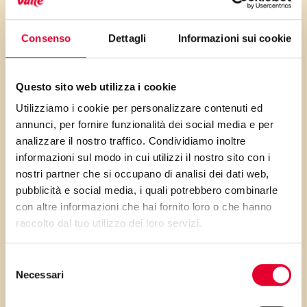
sapore per un classico tra i
risotti. Un piatto perfetto per
Consenso
Dettagli
Informazioni sui cookie
ogni occasione.
Questo sito web utilizza i cookie
Utilizziamo i cookie per personalizzare contenuti ed
annunci, per fornire funzionalità dei social media e per
PRIMA GLI
analizzare il nostro traffico. Condividiamo inoltre
informazioni sul modo in cui utilizzi il nostro sito con i
INGREDIENTI
nostri partner che si occupano di analisi dei dati web,
pubblicità e social media, i quali potrebbero combinarle
...poi clicca sui numeri a lato per scorrere
con altre informazioni che hai fornito loro o che hanno
raccolto dal tuo utilizzo dei loro servizi.
i passaggi della ricetta.
Selezione
Necessari
del
consenso