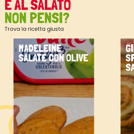
E AL SALATO
NON PENSI?
Trova la ricetta giusta
MADELEINE
G
SALATE CON OLIVE
S
S