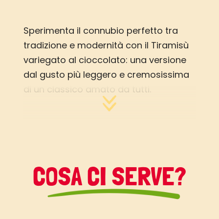
Sperimenta il connubio perfetto tra
tradizione e modernità con il Tiramisù
variegato al cioccolato: una versione
dal gusto più leggero e cremosissima
di un classico amato da tutti.
Con strati di savoiardi inzuppati nel
caffè e una deliziosa crema al
cioccolato fondente, ogni cucchiaio è
un viaggio nel piacere.
COSA CI SERVE?
Arricchito poi con tocchi di cioccolato
sciolto, una spolverata di cacao e la
straordinaria aggiunta del
Cremoso