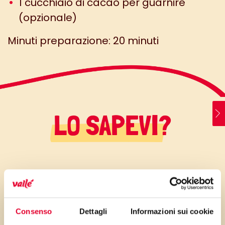
1 cucchiaio di cacao per guarnire
(opzionale)
Minuti preparazione: 20 minuti
LO SAPEVI?
Sperimenta il connubio perfetto
tra tradizione e modernità con
il Tiramisù variegato al
Consenso
Dettagli
Informazioni sui cookie
cioccolato: una versione dal