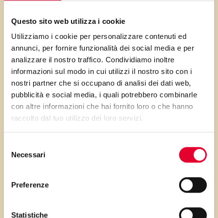
gusto più leggero e
cremosissima di un classico
Questo sito web utilizza i cookie
amato da tutti.
Utilizziamo i cookie per personalizzare contenuti ed
annunci, per fornire funzionalità dei social media e per
analizzare il nostro traffico. Condividiamo inoltre
informazioni sul modo in cui utilizzi il nostro sito con i
nostri partner che si occupano di analisi dei dati web,
PRIMA GLI
pubblicità e social media, i quali potrebbero combinarle
con altre informazioni che hai fornito loro o che hanno
INGREDIENTI
raccolto dal tuo utilizzo dei loro servizi.
...poi clicca sui numeri a lato per scorrere
Selezione
Necessari
del
i passaggi della ricetta.
consenso
Preferenze
Statistiche