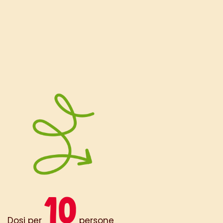
10
Dosi per
persone