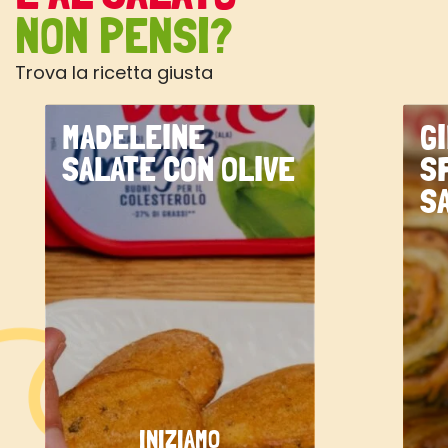
NON PENSI?
Trova la ricetta giusta
MADELEINE
G
SALATE CON OLIVE
S
S
INIZIAMO