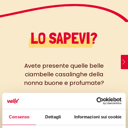
LO SAPEVI?
Avete presente quelle belle
ciambelle casalinghe della
nonna buone e profumate?
Ecco questa rispecchia
perfettamente l’idea. Profumo
dato dalla scorza d’arancia e
Consenso
Dettagli
Informazioni sui cookie
dal Maraschino che si può