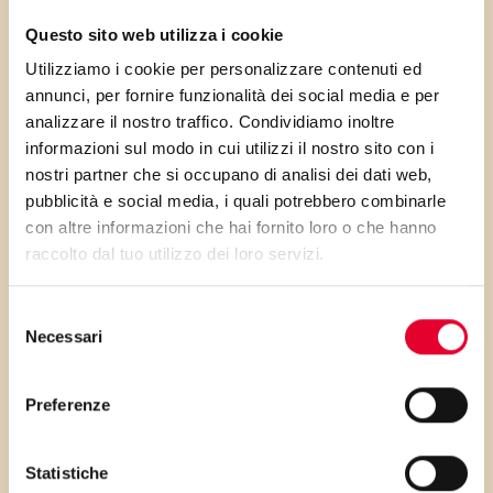
eventualmente sostituire con la
Questo sito web utilizza i cookie
Grappa o il Kirsh.
Utilizziamo i cookie per personalizzare contenuti ed
Soffice, morbida ma non di
annunci, per fornire funzionalità dei social media e per
quelle che si rompono quando
analizzare il nostro traffico. Condividiamo inoltre
informazioni sul modo in cui utilizzi il nostro sito con i
le inzuppi nel caffelatte. Ottima
nostri partner che si occupano di analisi dei dati web,
per la prima colazione ma
pubblicità e social media, i quali potrebbero combinarle
anche per ogni momento della
con altre informazioni che hai fornito loro o che hanno
giornata.
raccolto dal tuo utilizzo dei loro servizi.
Selezione
Necessari
del
consenso
PRIMA GLI
Preferenze
INGREDIENTI
Statistiche