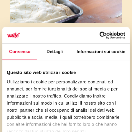
La pasta sfoglia
Così come la precedente, anche la
Consenso
Dettagli
Informazioni sui cookie
pasta sfoglia si prepara con
una
base di acqua, farina, sale e
Questo sito web utilizza i cookie
Vallé+Burro
. Ma quali sono le
Utilizziamo i cookie per personalizzare contenuti ed
differenze tra le due?
annunci, per fornire funzionalità dei social media e per
analizzare il nostro traffico. Condividiamo inoltre
Prepararla richiede una
informazioni sul modo in cui utilizzi il nostro sito con i
lavorazione lunga
, con una
nostri partner che si occupano di analisi dei dati web,
serie di giri e ripiegamenti della
pubblicità e social media, i quali potrebbero combinarle
pasta per stratificare il
burro
e
con altre informazioni che hai fornito loro o che hanno
raccolto dal tuo utilizzo dei loro servizi.