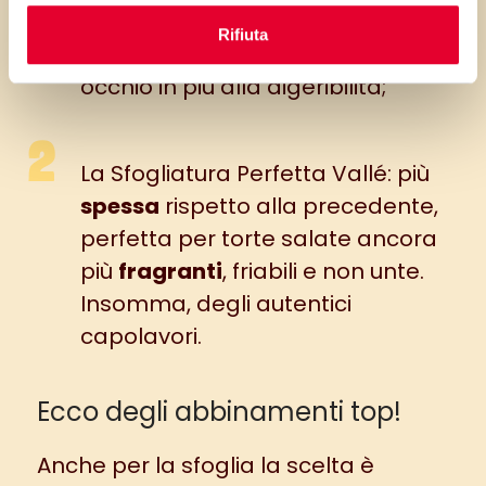
rendere
friabili
i dolci che
Rifiuta
preparazioni salate con un
occhio in più alla digeribilità;
La
Sfogliatura Perfetta Vallé
: più
spessa
rispetto alla precedente,
perfetta per torte salate ancora
più
fragranti
, friabili e non unte.
Insomma, degli autentici
capolavori.
Ecco degli abbinamenti top!
Anche per la sfoglia la scelta è