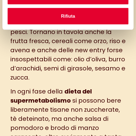
legumi, peperoni, funghi, melanzane,
broccoli e zucchine, oltre a carni
Rifiuta
bianche, salumi magri e tutti i tipi di
pesci. Tornano in tavola anche la
frutta fresca, cereali come orzo, riso e
avena e anche delle new entry forse
insospettabili come: olio d’oliva, burro
d’arachidi, semi di girasole, sesamo e
zucca.
In ogni fase della
dieta del
supermetabolismo
si possono bere
liberamente tisane non zuccherate,
tè deteinato, ma anche salsa di
pomodoro e brodo di manzo