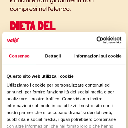
latticini e tutti gli alimenti non
compresi nell’elenco.
DIETA DEL
SUPERMETABOLISMO
SECONDA FASE
Consenso
Dettagli
Informazioni sui cookie
La seconda fase dura anch’essa due
giorni ed è calibrata su verdure e
Questo sito web utilizza i cookie
proteine.
Utilizziamo i cookie per personalizzare contenuti ed
Oltre a tutte le verdure a foglia verde,
annunci, per fornire funzionalità dei social media e per
possono essere consumati soltanto
analizzare il nostro traffico. Condividiamo inoltre
informazioni sul modo in cui utilizzi il nostro sito con i
due frutti a basso contenuto di
nostri partner che si occupano di analisi dei dati web,
zucchero come limone o lime e
pubblicità e social media, i quali potrebbero combinarle
varietà di carni magre come i salumi
con altre informazioni che hai fornito loro o che hanno