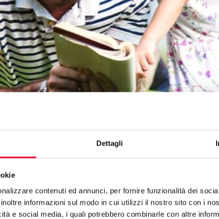
Dettagli
sono le attività interattive da poter f
ookie
n i più piccoli.
nalizzare contenuti ed annunci, per fornire funzionalità dei socia
inoltre informazioni sul modo in cui utilizzi il nostro sito con i n
icità e social media, i quali potrebbero combinarle con altre inform