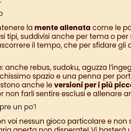
.
o
ntenere la
mente allenata
come le par
si tipi, suddivisi anche per tema o per 
trascorrere il tempo, che per sfidare gli
e: anche rebus, sudoku, aguzza l’ingeg
chissimo spazio e una penna per porta
Esistono anche le
versioni per i più picc
 non farli sentire esclusi e allenare 
pre un po’!
on voi nessun gioco particolare e no
’aria aperta non disperate! Vi basterà u