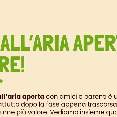
 ALL’ARIA APE
RE!
ll’aria aperta
con amici e parenti è un
attutto dopo la fase appena trascorsa,
ume più valore. Vediamo insieme quali 