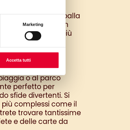
me divertendovi, i
alcio, schiaccia 7, palla
, le alternative non
Marketing
n da quando siete più
 basterà cominciare a
Accetta tutti
piaggia o al parco
nte perfetto per
 sfide divertenti. Si
i più complessi come il
rete trovare tantissime
ete e delle carte da