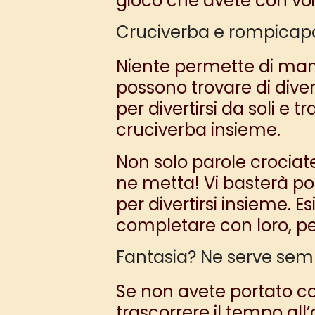
gioco che avete con voi
Cruciverba e rompicap
Niente permette di ma
possono trovare di diver
per divertirsi da soli e 
cruciverba insieme.
Non solo parole crociat
ne metta! Vi basterà po
per divertirsi insieme. 
completare con loro, per
Fantasia? Ne serve sem
Se non avete portato c
trascorrere il tempo all