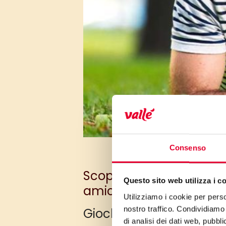
Consenso
Scopriamo insieme quali 
Questo sito web utilizza i c
amici, parenti e anche co
Utilizziamo i cookie per perso
nostro traffico. Condividiamo 
Giochi di gruppo
di analisi dei dati web, pubbl