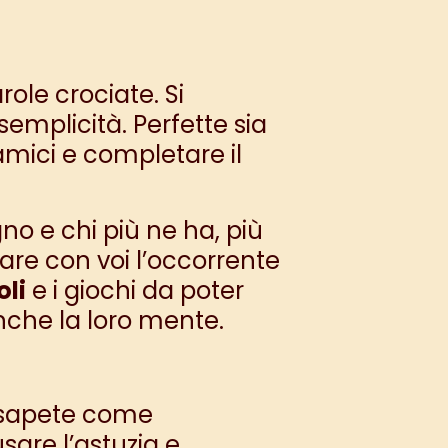
ole crociate. Si
semplicità. Perfette sia
 amici e completare il
no e chi più ne ha, più
re con voi l’occorrente
oli
e i giochi da poter
anche la loro mente.
n sapete come
sare l’astuzia e