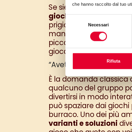
che hanno raccolto dal tuo uti
Se siete un bel gruppett
giochi di gruppo
sono qu
Selezione
prigioniera ai più fanta
Necessari
del
mancano.
Ognuno di qu
consenso
piccoli ed è perfetto sia
giocare e vedrete che il
Rifiuta
“Avete portato le carte 
È la domanda classica c
qualcuno del gruppo pon
divertirsi in modo intera
può spaziare dai giochi 
burraco. Uno dei più am
varianti e soluzioni
dive