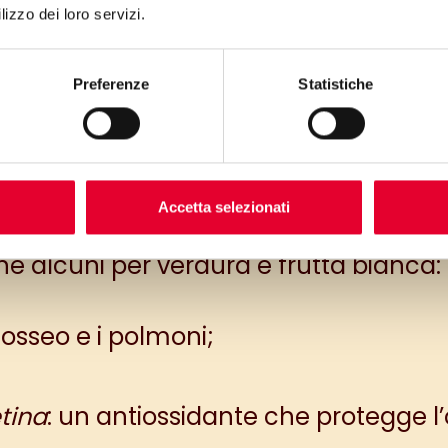
lizzo dei loro servizi.
Preferenze
Statistiche
Accetta selezionati
ogni colore del benessere ha i suoi pun
e alcuni per verdura e frutta bianca:
 osseo e i polmoni;
tina
: un antiossidante che protegge l