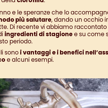
i della
clorofilla
.
anno e le speranze che lo accompagnan
modo più salutare
, dando un occhio in
ette. Di recente vi abbiamo raccontato d
di
ingredienti di stagione
e su come s
sto periodo.
li sono
i vantaggi e i benefici nell’a
co
e alcuni esempi.