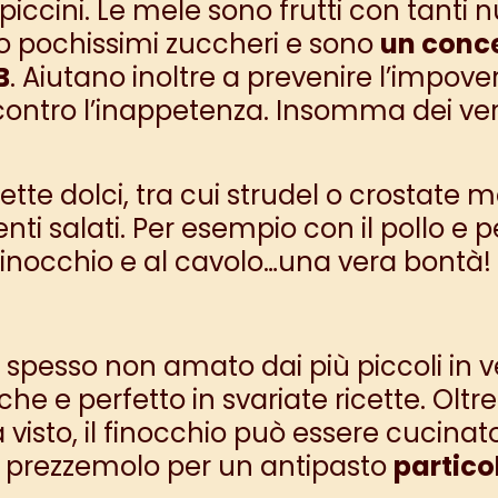
ccini. Le mele sono frutti con tanti nut
 pochissimi zuccheri e sono
un conce
B
. Aiutano inoltre a prevenire l’impov
contro l’inappetenza. Insomma dei veri
cette dolci
, tra cui strudel o crostate 
nti salati. Per esempio
con il pollo
e p
finocchio e al cavolo
…una vera bontà!
pesso non amato dai più piccoli in vers
he e perfetto in svariate ricette. Oltre
sto, il finocchio può essere
cucinato
e prezzemolo
per un antipasto
partico