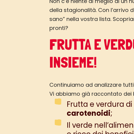
Non c’è niente di meglio di un n
della stagionalità. Con l’arrivo 
sano” nella vostra lista. Scopria
pronti?
FRUTTA E VERD
INSIEME!
Continuiamo ad analizzare tutti
Vi abbiamo già raccontato dei b
Frutta e verdura di
carotenoidi
;
Il verde nell’alime