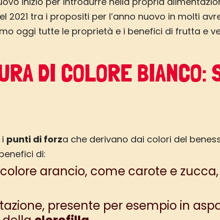
uovo inizio per introdurre nella propria alimentazi
del 2021 tra i propositi per l’anno nuovo in molti av
mo oggi tutte le proprietà e i benefici di frutta e v
URA DI COLORE BIANCO:
 i
punti di forz
a che derivano dai colori del beness
enefici di:
 colore arancio
, come carote e zucca, 
ntazione
, presente per esempio in aspar