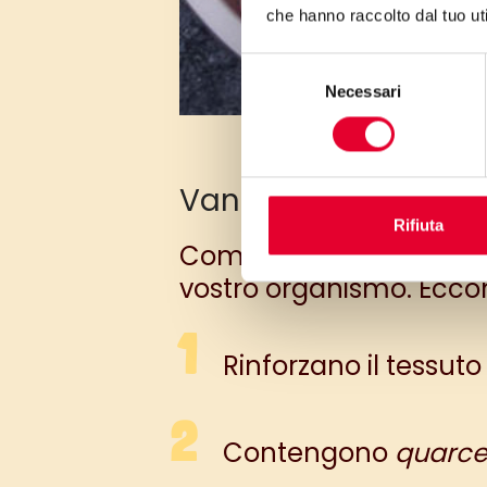
che hanno raccolto dal tuo uti
Selezione
Necessari
del
consenso
Vantaggi e benefici
Rifiuta
Come abbiamo già visto, 
vostro organismo. Eccon
Rinforzano il tessuto
Contengono
quarce