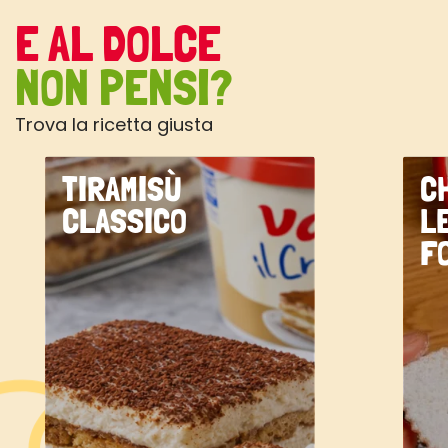
E AL DOLCE
NON PENSI?
Trova la ricetta giusta
TIRAMISÙ
C
CLASSICO
L
F