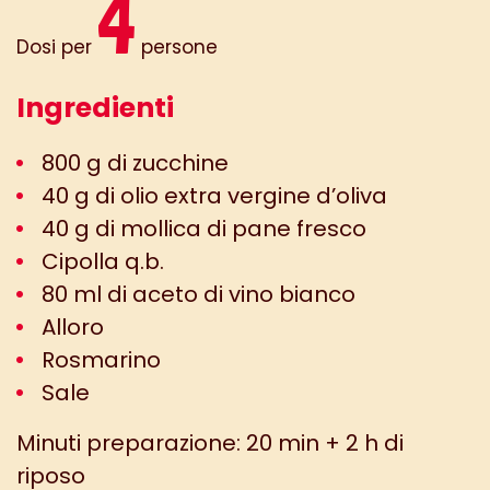
4
Dosi per
persone
Ingredienti
800 g di zucchine
40 g di olio extra vergine d’oliva
40 g di mollica di pane fresco
Cipolla q.b.
80 ml di aceto di vino bianco
Alloro
Rosmarino
Sale
Minuti preparazione: 20 min + 2 h di
riposo