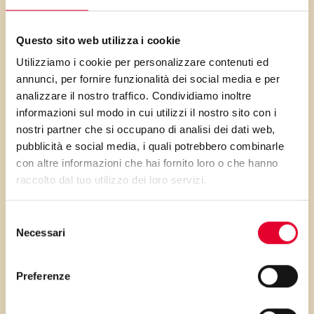
anche nel fatto che si prepara
in anticipo, con la caratteristica
che più riposa e più buono sarà
Questo sito web utilizza i cookie
Utilizziamo i cookie per personalizzare contenuti ed
La zucchina è tra le verdure
annunci, per fornire funzionalità dei social media e per
meno caloriche, grazie al loro
analizzare il nostro traffico. Condividiamo inoltre
elevato contenuto in acqua.
informazioni sul modo in cui utilizzi il nostro sito con i
nostri partner che si occupano di analisi dei dati web,
Permetto di realizzare un
pubblicità e social media, i quali potrebbero combinarle
contorno quindi leggero e al
con altre informazioni che hai fornito loro o che hanno
contempo saziante.
raccolto dal tuo utilizzo dei loro servizi.
Selezione
Necessari
del
consenso
PRIMA GLI
Preferenze
INGREDIENTI