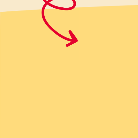
Quando l'aglio inizia a dorare, 
rondelle spesse circa 3mm. Fa
mescolando ogni tanto per 5 mi
versate il vino.