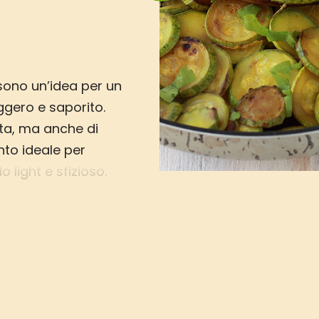
sono un’idea per un
ggero e saporito.
nta, ma anche di
nto ideale per
 light e sfizioso.