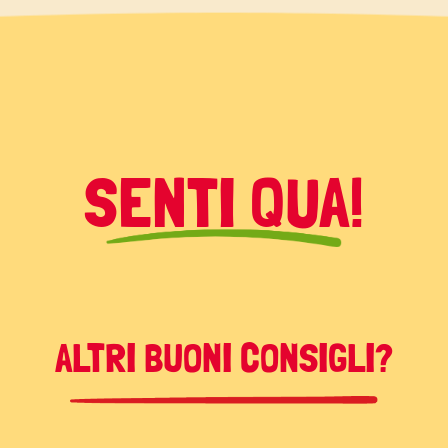
unite le zucchine tagliate a
SENTI QUA!
te cuocere a fiamma vivace
nuti, quindi alzate la fiamma e
ALTRI BUONI CONSIGLI?