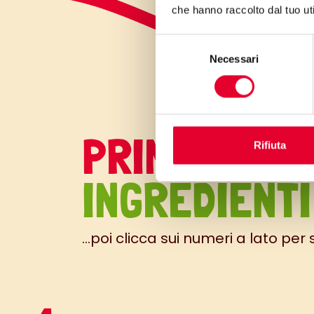
che hanno raccolto dal tuo uti
Selezione
Necessari
del
consenso
PRIMA GLI
Rifiuta
INGREDIENTI
...poi clicca sui numeri a lato per