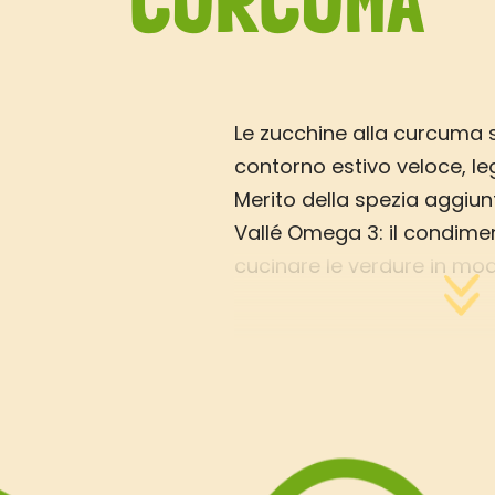
CURCUMA
Le zucchine alla curcuma 
contorno estivo veloce, le
Merito della spezia aggiu
Vallé Omega 3: il condime
cucinare le verdure in modo