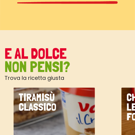
E AL DOLCE
NON PENSI?
Trova la ricetta giusta
TIRAMISÙ
C
CLASSICO
L
F