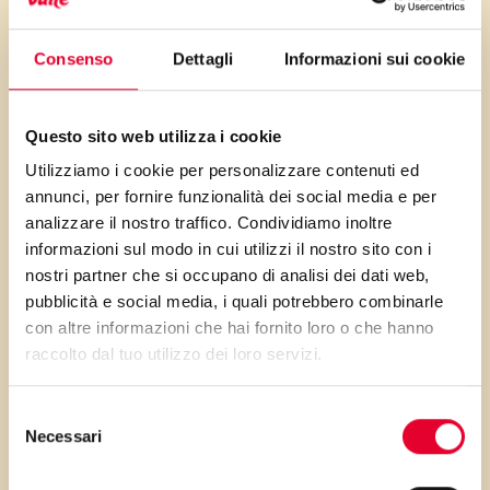
In questa ricetta la nostra fonte
Consenso
Dettagli
Informazioni sui cookie
inaspettata di Omega 3 è
proprio la soia! È un ingrediente
utilizzato da poco nelle nostre
Questo sito web utilizza i cookie
cucine, ricco di proteine, fibre e
Utilizziamo i cookie per personalizzare contenuti ed
ferro.
annunci, per fornire funzionalità dei social media e per
analizzare il nostro traffico. Condividiamo inoltre
informazioni sul modo in cui utilizzi il nostro sito con i
nostri partner che si occupano di analisi dei dati web,
pubblicità e social media, i quali potrebbero combinarle
PRIMA GLI
con altre informazioni che hai fornito loro o che hanno
raccolto dal tuo utilizzo dei loro servizi.
INGREDIENTI
Selezione
Necessari
...poi clicca sui numeri a lato per scorrere
del
consenso
i passaggi della ricetta.