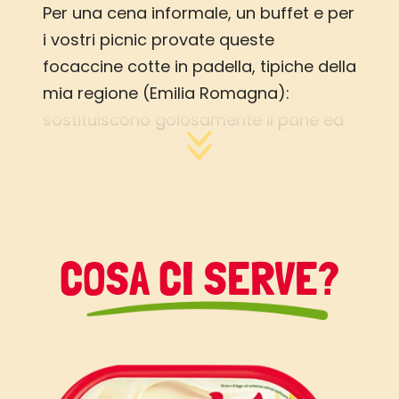
Per una cena informale, un buffet e per
i vostri picnic provate queste
focaccine cotte in padella, tipiche della
mia regione (Emilia Romagna):
sostituiscono golosamente il pane ed
accolgono bene qualsiasi farcitura. Le
mie tigelle, preparate con farina
integrale e Vallé Bio, sono la variante
ideale per chi vuole alimentarsi in
modo sano con gusto.
COSA CI SERVE?