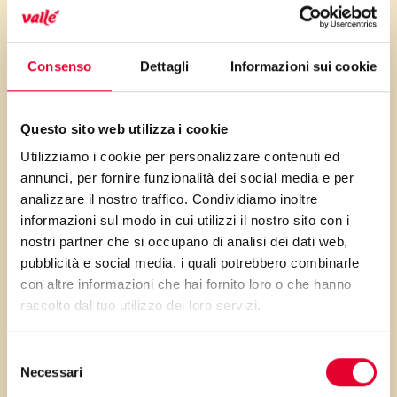
LO SAPEVI?
Consenso
Dettagli
Informazioni sui cookie
Per una cena informale, un
buffet e per i vostri picnic
Questo sito web utilizza i cookie
provate queste focaccine cotte
Utilizziamo i cookie per personalizzare contenuti ed
in padella, tipiche della mia
annunci, per fornire funzionalità dei social media e per
regione (Emilia Romagna):
analizzare il nostro traffico. Condividiamo inoltre
sostituiscono golosamente il
informazioni sul modo in cui utilizzi il nostro sito con i
nostri partner che si occupano di analisi dei dati web,
pane ed accolgono bene
pubblicità e social media, i quali potrebbero combinarle
qualsiasi farcitura. Le mie
con altre informazioni che hai fornito loro o che hanno
tigelle, preparate con farina
raccolto dal tuo utilizzo dei loro servizi.
integrale e Vallé Bio, sono la
variante ideale per chi vuole
Selezione
Necessari
del
alimentarsi in modo sano con
consenso