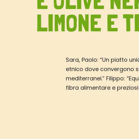
E OLIVE NE
LIMONE E T
Sara, Paolo: “Un piatto uni
etnico dove convergono sa
mediterranei.” Filippo: “Equi
fibra alimentare e preziosi 