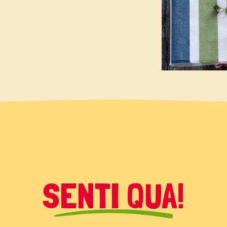
ncini, infarinateli e rosolateli
SENTI QUA!
ino ad ottenere una crosticina in
, aggiungete le olive ed il timo