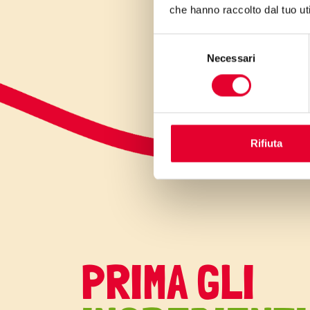
che hanno raccolto dal tuo uti
Selezione
Necessari
del
consenso
Rifiuta
PRIMA GLI