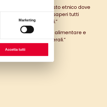
piatto unico al retrogusto etnico dove
convergono sapori e saperi tutti
Marketing
mediterranei.”
quilibrato, ricco di fibra alimentare e
preziosi sali minerali.”
Accetta tutti