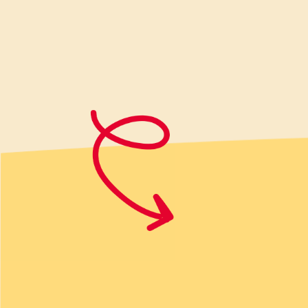
Tagliate il petto di pollo a bocco
nella tajine con un filo d’olio f
superficie. Posizionate il limone