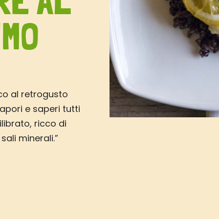
RE AL
IMO
co al retrogusto
pori e saperi tutti
librato, ricco di
sali minerali.”