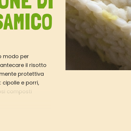
ONE DI
SAMICO
ro modo per
antecare il risotto
rmente protettiva
: cipolle e porri,
iosi composti
ire numerose