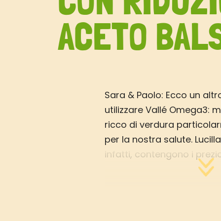
CON RIDUZI
ACETO BAL
Sara & Paolo: Ecco un alt
utilizzare Vallé Omega3: m
ricco di verdura particola
per la nostra salute. Lucilla
infatti, contengono i prez
solforati attivi nel preven
malattie.