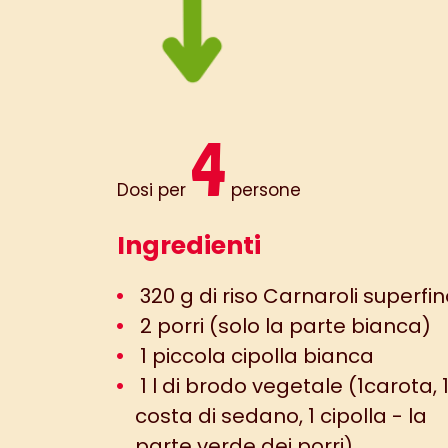
4
Dosi per
persone
Ingredienti
320 g di riso Carnaroli superfi
2 porri (solo la parte bianca)
1 piccola cipolla bianca
1 l di brodo vegetale (1carota, 
costa di sedano, 1 cipolla - la
parte verde dei porri)