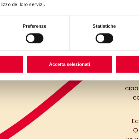
lizzo dei loro servizi.
Preferenze
Statistiche
Accetta selezionati
cipol
co
Ec
O