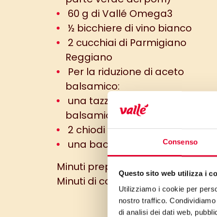
60 g di Vallé Omega3
½ bicchiere di vino bianco
2 cucchiai di Parmigiano
Reggiano
Per la riduzione di aceto
balsamico:
una tazzina da caffè di aceto
balsamico
2 chiodi di garofano
una bacca di ginepro
Consenso
Minuti preparazione: 30 min
Questo sito web utilizza i c
Minuti di cottura: 1 h
Utilizziamo i cookie per perso
nostro traffico. Condividiamo 
di analisi dei dati web, pubbl