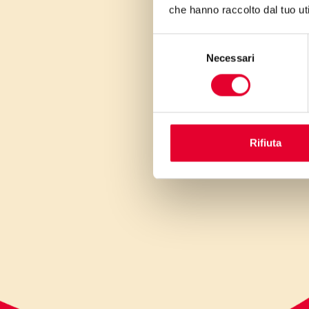
che hanno raccolto dal tuo uti
Selezione
Necessari
del
consenso
Rifiuta