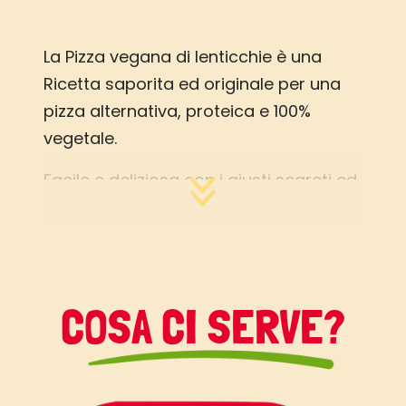
La Pizza vegana di lenticchie è una
Ricetta saporita ed originale per una
pizza alternativa, proteica e 100%
vegetale.
Facile e deliziosa con i giusti segreti ed
ingredienti, tra cui Vallé Omega 3,
perchè prendersi cura del proprio
cuore non è mai stato così gustoso!
Scopri di più su Vallé Omega3,
COSA CI SERVE?
naturalmente ricca di Omega3 (ALA)
buoni per il cuore,
cliccando qui