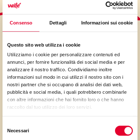
Consenso
Dettagli
Informazioni sui cookie
LO SAPEVI?
Questo sito web utilizza i cookie
Utilizziamo i cookie per personalizzare contenuti ed
annunci, per fornire funzionalità dei social media e per
Ricetta saporita ed originale
analizzare il nostro traffico. Condividiamo inoltre
per una pizza alternativa,
informazioni sul modo in cui utilizzi il nostro sito con i
nostri partner che si occupano di analisi dei dati web,
proteica e 100% vegetale. Facile
pubblicità e social media, i quali potrebbero combinarle
e deliziosa con i giusti segreti
con altre informazioni che hai fornito loro o che hanno
ed ingredienti, tra cui Vallé
raccolto dal tuo utilizzo dei loro servizi.
Omega 3!
Selezione
Necessari
del
consenso