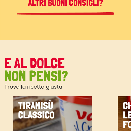
ALTRI BUONI CONSIGLI?
E AL DOLCE
NON PENSI?
Trova la ricetta giusta
TIRAMISÙ
C
CLASSICO
L
F