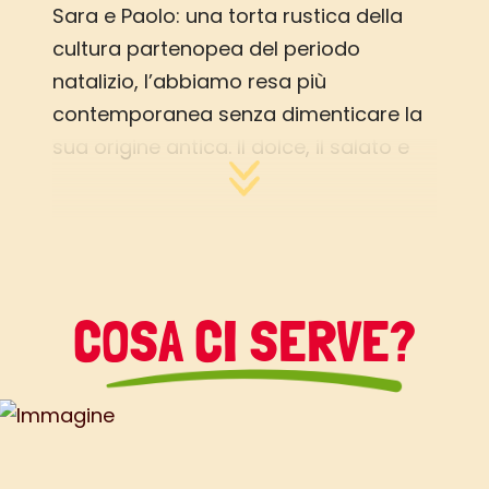
Sara e Paolo: una torta rustica della
cultura partenopea del periodo
natalizio, l’abbiamo resa più
contemporanea senza dimenticare la
sua origine antica. Il dolce, il salato e
l’amaro fanno il girotondo sulle papille
gustative: mangiarla è stato davvero
divertente! Filippo: anche se di apporto
calorico consistente, la ricchezza in
fibra, acido folico, potassio e
COSA CI SERVE?
magnesio, redime questa torta salata
e la rende un piatto equilibrato con
innumerevoli valori aggiunti.