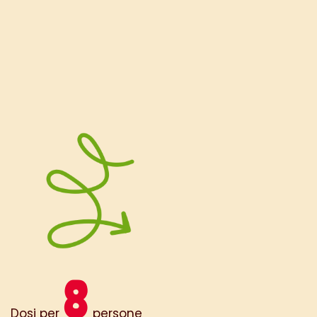
8
Dosi per
persone