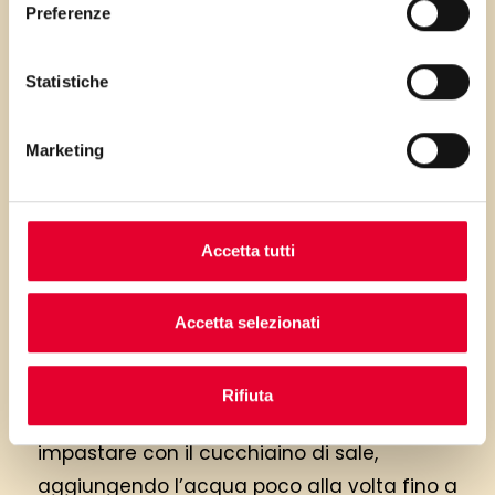
PRIMA GLI
Preferenze
INGREDIENTI
Statistiche
...poi clicca sui numeri a lato per scorrere
i passaggi della ricetta.
Marketing
Accetta tutti
Accetta selezionati
Miscelare le farine, sciogliete lo lievito di
Rifiuta
birra con 50 ml di acqua tiepida, iniziare ad
impastare con il cucchiaino di sale,
aggiungendo l’acqua poco alla volta fino a