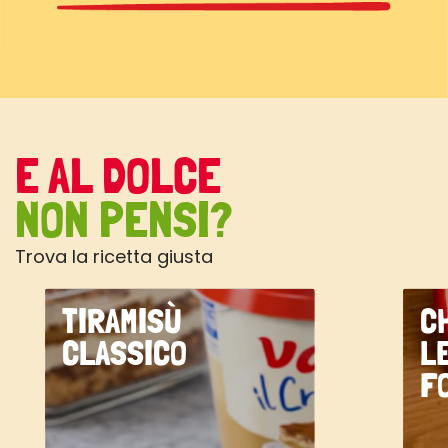
E AL DOLCE
NON PENSI?
Trova la ricetta giusta
TIRAMISÙ
C
CLASSICO
L
F