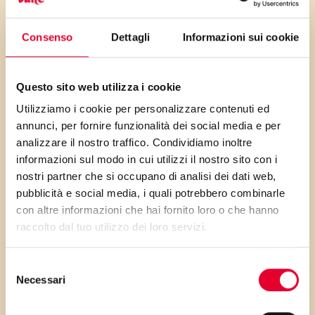
antica. Il dolce, il salato e
l’amaro fanno il girotondo sulle
Consenso
Dettagli
Informazioni sui cookie
papille gustative: mangiarla è
stato davvero divertente!
Questo sito web utilizza i cookie
anche se di apporto calorico
Utilizziamo i cookie per personalizzare contenuti ed
consistente, la ricchezza in
annunci, per fornire funzionalità dei social media e per
fibra, acido folico, potassio e
analizzare il nostro traffico. Condividiamo inoltre
informazioni sul modo in cui utilizzi il nostro sito con i
magnesio, redime questa torta
nostri partner che si occupano di analisi dei dati web,
salata e la rende un piatto
pubblicità e social media, i quali potrebbero combinarle
equilibrato con innumerevoli
con altre informazioni che hai fornito loro o che hanno
valori aggiunti.
raccolto dal tuo utilizzo dei loro servizi.
Selezione
Necessari
del
consenso