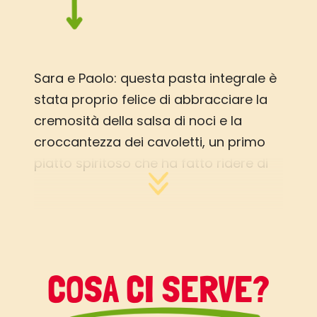
Sara e Paolo: questa pasta integrale è
stata proprio felice di abbracciare la
cremosità della salsa di noci e la
croccantezza dei cavoletti, un primo
piatto spiritoso che ha fatto ridere di
gusto le nostre papille gustative.
Filippo: ricco di fibra alimentare e Sali
minerali, questa pasta ci dimostra
come gusto e benessere possano
viaggiare sotto braccio l’uno all’altro.
COSA CI SERVE?
Per un’alternativa vegana, sostituite la
ricotta aumentando la quantità di