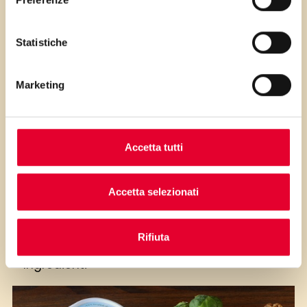
PRIMA GLI
Statistiche
INGREDIENTI
Marketing
...poi clicca sui numeri a lato per scorrere
i passaggi della ricetta.
Accetta tutti
Accetta selezionati
Rifiuta
Ingredienti