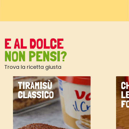
E AL DOLCE
NON PENSI?
Trova la ricetta giusta
TIRAMISÙ
C
CLASSICO
L
F