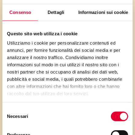
papille gustative.
Consenso
Dettagli
Informazioni sui cookie
ricco di fibra alimentare e Sali
minerali, questa pasta ci
Questo sito web utilizza i cookie
dimostra come gusto e
Utilizziamo i cookie per personalizzare contenuti ed
benessere possano viaggiare
annunci, per fornire funzionalità dei social media e per
sotto braccio l’uno all’altro. Per
analizzare il nostro traffico. Condividiamo inoltre
un’alternativa vegana,
informazioni sul modo in cui utilizzi il nostro sito con i
sostituite la ricotta
nostri partner che si occupano di analisi dei dati web,
pubblicità e social media, i quali potrebbero combinarle
aumentando la quantità di
con altre informazioni che hai fornito loro o che hanno
cavoletti per la salsa di noci,
raccolto dal tuo utilizzo dei loro servizi.
così facendo risparmierete
anche circa 30 kcal.
Selezione
Necessari
del
consenso
Preferenze