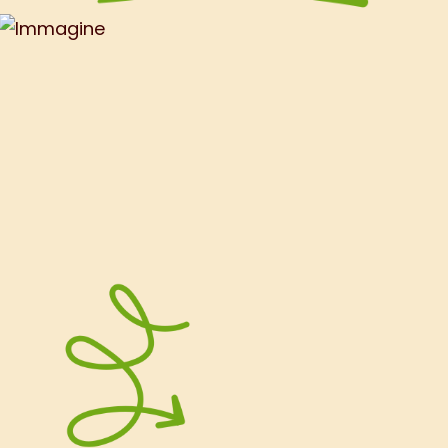
cavoletti per la salsa di noci, così
facendo risparmierete anche circa 30
kcal.