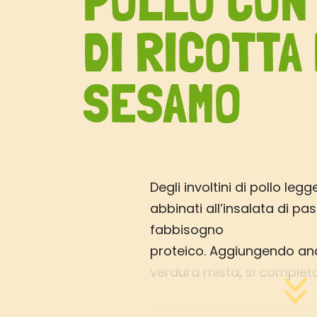
POLLO CON
DI RICOTTA
SESAMO
Degli involtini di pollo legg
abbinati all’insalata di pa
fabbisogno
proteico. Aggiungendo anc
verdura mista, si completa 
sali minerali, vitamine ed 
particolarmente necessar