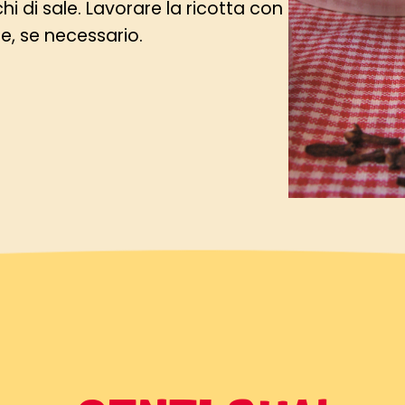
hi di sale. Lavorare la ricotta con
ale, se necessario.
e di pollo, spalmarle con il mix di
 ricotta; arrotolare le fette