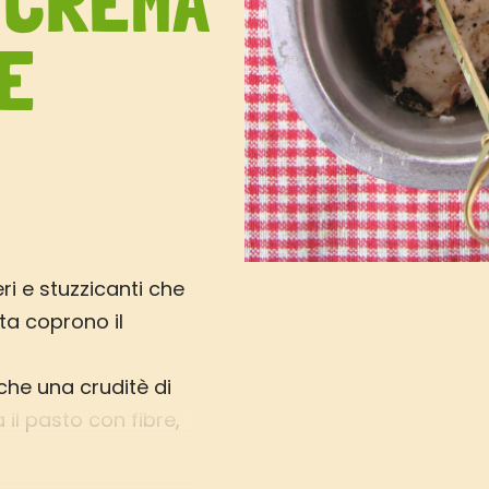
 CREMA
 E
eri e stuzzicanti che
sta coprono il
he una cruditè di
il pasto con fibre,
acqua,
i dopo una giornata