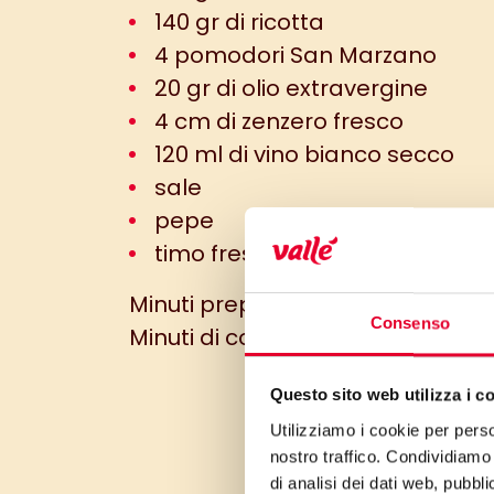
140 gr di ricotta
4 pomodori San Marzano
20 gr di olio extravergine
4 cm di zenzero fresco
120 ml di vino bianco secco
sale
pepe
timo fresco
Minuti preparazione: 20 min
Consenso
Minuti di cottura: 15 min
Questo sito web utilizza i c
Utilizziamo i cookie per perso
nostro traffico. Condividiamo 
di analisi dei dati web, pubbl