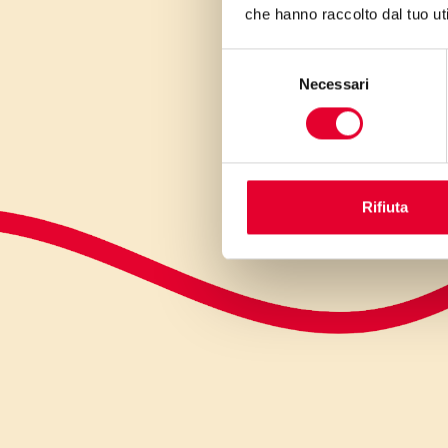
che hanno raccolto dal tuo uti
Selezione
Necessari
del
consenso
Rifiuta