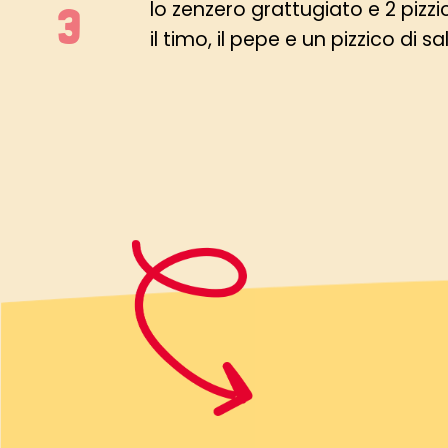
lo zenzero grattugiato e 2 pizzic
il timo, il pepe e un pizzico di s
Su un tagliere stendere le fettin
farina e suddividere il ripieno di