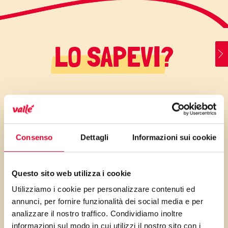
LO SAPEVI?
il consumo di noci ha un effetto
protettivo per il cuore e i vasi
grazie al contenuto non solo di
Consenso
Dettagli
Informazioni sui cookie
acidi grassi essenziali ma
anche di vitamina E.
Questo sito web utilizza i cookie
Soffici girelle di pane con farina
Utilizziamo i cookie per personalizzare contenuti ed
annunci, per fornire funzionalità dei social media e per
di farro e noci, ideali per
analizzare il nostro traffico. Condividiamo inoltre
accompagnare le pietanze
informazioni sul modo in cui utilizzi il nostro sito con i