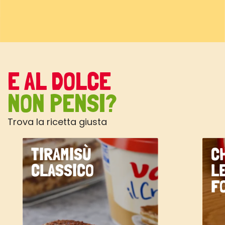
E AL DOLCE
NON PENSI?
Trova la ricetta giusta
TIRAMISÙ
C
CLASSICO
L
F