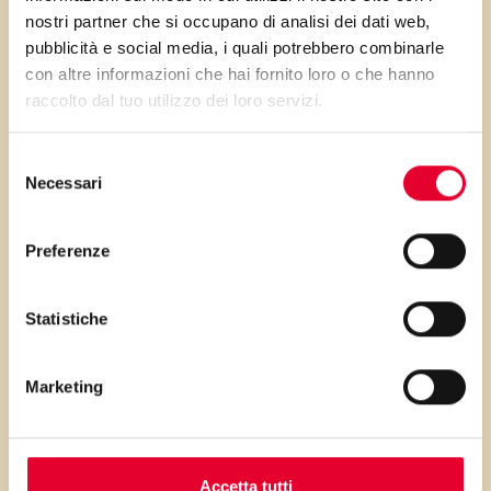
salate come verdure o carni.
nostri partner che si occupano di analisi dei dati web,
pubblicità e social media, i quali potrebbero combinarle
con altre informazioni che hai fornito loro o che hanno
raccolto dal tuo utilizzo dei loro servizi.
PRIMA GLI
Selezione
Necessari
del
INGREDIENTI
consenso
Preferenze
...poi clicca sui numeri a lato per scorrere
i passaggi della ricetta.
Statistiche
Marketing
Accetta tutti