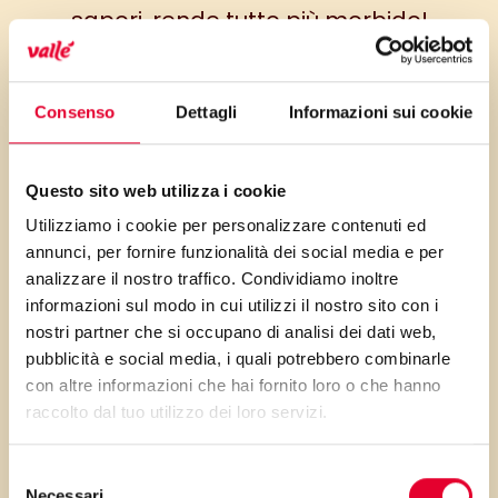
sapori, rende tutto più morbido!
E per chi crede che gli
spaghetti e le trofie siano gli
Consenso
Dettagli
Informazioni sui cookie
unici formati coniugabili con il
pesto, farà bene a ricredersi…
Questo sito web utilizza i cookie
Un primo piatto vegetariano
Utilizziamo i cookie per personalizzare contenuti ed
che si caratterizza per l’apporto
annunci, per fornire funzionalità dei social media e per
di calcio e di fibra alimentare.
analizzare il nostro traffico. Condividiamo inoltre
informazioni sul modo in cui utilizzi il nostro sito con i
nostri partner che si occupano di analisi dei dati web,
pubblicità e social media, i quali potrebbero combinarle
con altre informazioni che hai fornito loro o che hanno
PRIMA GLI
raccolto dal tuo utilizzo dei loro servizi.
INGREDIENTI
Selezione
Necessari