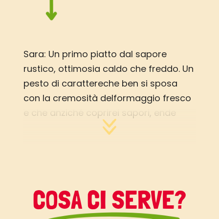
Sara: Un primo piatto dal sapore
rustico, ottimosia caldo che freddo. Un
pesto di carattereche ben si sposa
con la cremosità delformaggio fresco
e che anziché coprirei sapori, ende
tutto più morbido!E per chi crede che
gli spaghetti e le trofiesiano gli unici
formati coniugabili conil pesto, farà
bene a ricredersi… Filippo: Un primo
piatto vegetariano che si caratterizza
COSA CI SERVE?
per l’apporto di calcio e di fibra
alimentare.