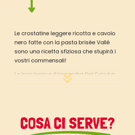
Le crostatine leggere ricotta e cavolo
nero fatte con la pasta brisée Vallé
sono una ricetta sfiziosa che stupirà i
vostri commensali!
La bravissima
Alessandra Del Sole
ha
preparato queste sfiziose crostatine
con la
pasta Brisée Vallé Passpartù
,
l’ingrediente che non può mancare nel
tuo frigo!
COSA CI SERVE?
Gustose crostatine di pasta brisè,
ripiene di ricotta profumata agli