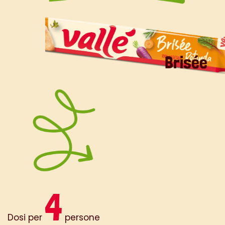
agrumi e cavolo nero (o altra verdura
a foglia verde) che mettono d’accordo
tutti, chi desidera la leggerezza e chi
non sa rinunciare alla golosità.
Brisée
4
Dosi per
persone