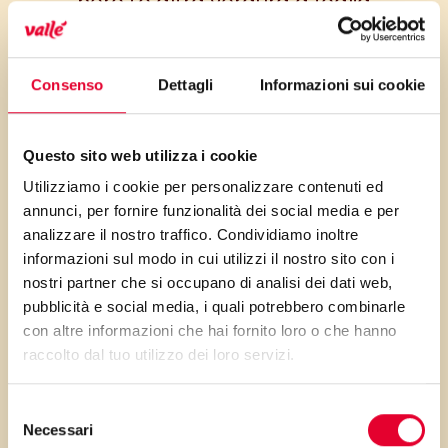
nero (o altra verdura a foglia
verde) che mettono d’accordo
tutti, chi desidera la leggerezza
Consenso
Dettagli
Informazioni sui cookie
e chi non sa rinunciare alla
golosità.
Questo sito web utilizza i cookie
Utilizziamo i cookie per personalizzare contenuti ed
annunci, per fornire funzionalità dei social media e per
PRIMA GLI
analizzare il nostro traffico. Condividiamo inoltre
informazioni sul modo in cui utilizzi il nostro sito con i
nostri partner che si occupano di analisi dei dati web,
INGREDIENTI
pubblicità e social media, i quali potrebbero combinarle
con altre informazioni che hai fornito loro o che hanno
...poi clicca sui numeri a lato per scorrere
raccolto dal tuo utilizzo dei loro servizi.
i passaggi della ricetta.
Selezione
Necessari
del