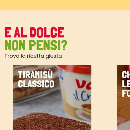
E AL DOLCE
NON PENSI?
Trova la ricetta giusta
TIRAMISÙ
C
CLASSICO
L
F