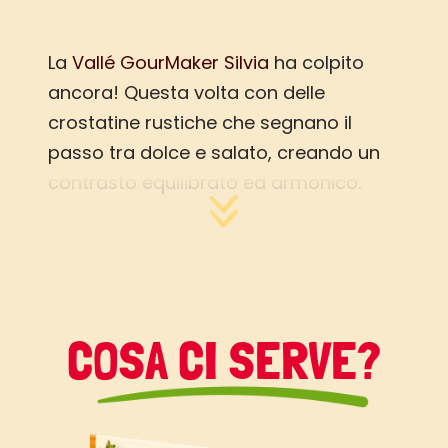
La
Vallé GourMaker Silvia
ha colpito
ancora! Questa volta con delle
crostatine rustiche che
segnano il
passo tra dolce e salato, creando un
contrasto equilibrato ed armonico.
Tutto il gusto dolce dei
fichi
e il sapore
deciso della ricotta di bufala per un
contrasto perfetto!
Provatele e scoprirete una ricetta
COSA CI SERVE?
semplice e di sicuro effetto per i vostri
aperitivi o antipasti autunnali.