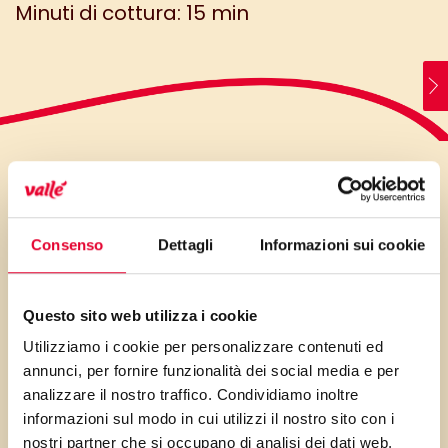
Minuti di cottura: 15 min
LO SAPEVI?
Consenso
Dettagli
Informazioni sui cookie
Un rustico che segna il passo
Questo sito web utilizza i cookie
tra dolce e salato, creando un
Utilizziamo i cookie per personalizzare contenuti ed
contrasto equilibrato ed
annunci, per fornire funzionalità dei social media e per
armonico
analizzare il nostro traffico. Condividiamo inoltre
informazioni sul modo in cui utilizzi il nostro sito con i
nostri partner che si occupano di analisi dei dati web,