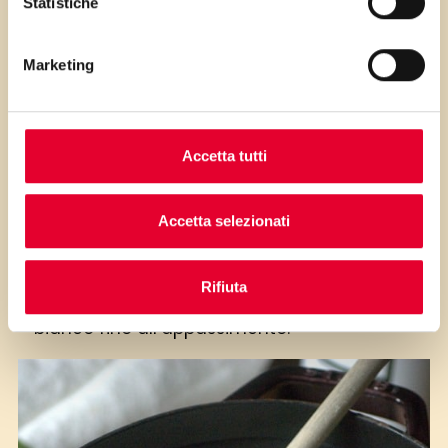
Statistiche
i passaggi della ricetta.
Marketing
Accetta tutti
Accetta selezionati
Per il saor, mondare le cipolle, tagliarle
sottili e rosolarle a fuoco dolce con un filo
Rifiuta
di olio, spruzzarle con dell’aceto di vino
bianco fino all’appassimento.