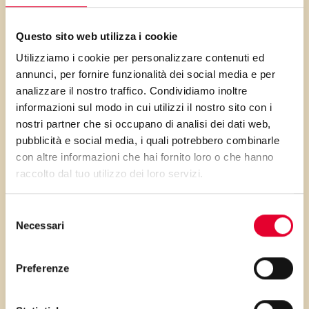
questa ricetta, non soltanto
apportano Omega 3 ma anche
Questo sito web utilizza i cookie
una serie di micronutrienti
Utilizziamo i cookie per personalizzare contenuti ed
molto importanti; ono infatti
annunci, per fornire funzionalità dei social media e per
ricchi di calcio e fosforo,
analizzare il nostro traffico. Condividiamo inoltre
contengono inoltre selenio,
informazioni sul modo in cui utilizzi il nostro sito con i
nostri partner che si occupano di analisi dei dati web,
importante per la salute, in
pubblicità e social media, i quali potrebbero combinarle
particolare della prostata.
con altre informazioni che hai fornito loro o che hanno
raccolto dal tuo utilizzo dei loro servizi.
Selezione
Necessari
PRIMA GLI
del
consenso
INGREDIENTI
Preferenze
...poi clicca sui numeri a lato per scorrere