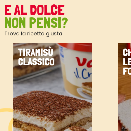
E AL DOLCE
NON PENSI?
Trova la ricetta giusta
TIRAMISÙ
C
CLASSICO
L
F