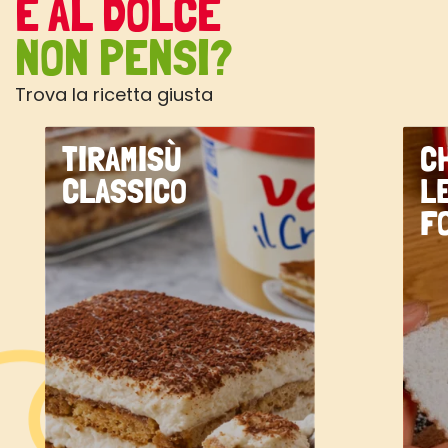
E AL DOLCE
NON PENSI?
Trova la ricetta giusta
TIRAMISÙ
C
CLASSICO
L
F