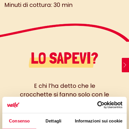
Minuti di cottura: 30 min
LO SAPEVI?
E chi l’ha detto che le
crocchette si fanno solo con le
patate ? Potete arricchire la
preparazione anche con funghi
trifolati…saranno squisite!
Consenso
Dettagli
Informazioni sui cookie