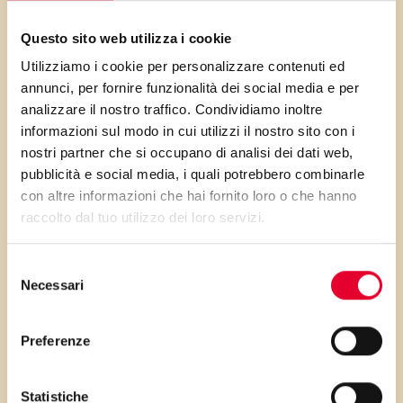
questa modalità di cottura al
forno permette di riscoprire il
Questo sito web utilizza i cookie
piacere delle crocchette nel
Utilizziamo i cookie per personalizzare contenuti ed
annunci, per fornire funzionalità dei social media e per
rispetto di un sana
analizzare il nostro traffico. Condividiamo inoltre
alimentazione, in definitiva una
informazioni sul modo in cui utilizzi il nostro sito con i
leggera e gustosa alternativa
nostri partner che si occupano di analisi dei dati web,
alla frittura!
pubblicità e social media, i quali potrebbero combinarle
con altre informazioni che hai fornito loro o che hanno
raccolto dal tuo utilizzo dei loro servizi.
Selezione
PRIMA GLI
Necessari
del
consenso
INGREDIENTI
Preferenze
...poi clicca sui numeri a lato per scorrere
Statistiche