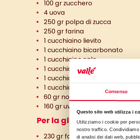
100 gr zucchero
4 uova
250 gr polpa di zucca
250 gr farina
1 cucchiaino lievito
1 cucchiaino bicarbonato
1 cucchiaino sale
1 cucchiaino cannella
1 cucchiaino zenzero
1 cucchiaino chiodi di garofan
Consenso
60 gr noci
160 gr uvetta
Questo sito web utilizza i c
Per la glassa al formagg
Utilizziamo i cookie per perso
nostro traffico. Condividiamo 
230 gr formaggio spalmabile
di analisi dei dati web, pubbl