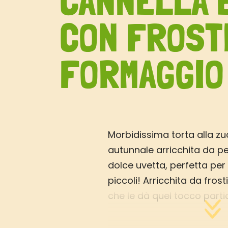
CANNELLA 
CON FROST
FORMAGGIO
Morbidissima torta alla z
autunnale arricchita da pe
dolce uvetta, perfetta per
piccoli! Arricchita da fros
che le dà quel tocco parti
tagliare a cubotti una vol
8/10 porzioni. Se volete po