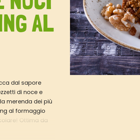
E NOCI
ING AL
ucca dal sapore
zzetti di noce e
 la merenda dei più
ting al formaggio
colare! Ottima da
ta pronta ed avere
tete surgelare i