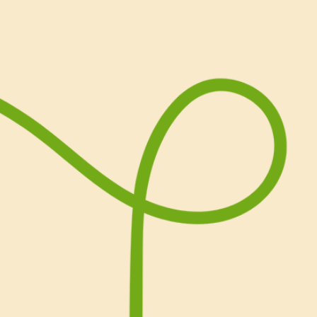
cubotti e toglierli dal fre
bisogno!