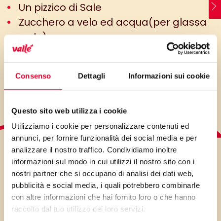
Un pizzico di Sale
Zucchero a velo ed acqua(per glassa
reale)
Minuti preparazione: 39 min
Minuti di cottura: 20 min
Consenso
Dettagli
Informazioni sui cookie
Questo sito web utilizza i cookie
Utilizziamo i cookie per personalizzare contenuti ed
annunci, per fornire funzionalità dei social media e per
analizzare il nostro traffico. Condividiamo inoltre
LO SAPEVI?
informazioni sul modo in cui utilizzi il nostro sito con i
nostri partner che si occupano di analisi dei dati web,
pubblicità e social media, i quali potrebbero combinarle
con altre informazioni che hai fornito loro o che hanno
raccolto dal tuo utilizzo dei loro servizi.
Le stelline di Natale: un’idea