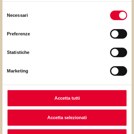
facile e veloce per aspettare il
Selezione
Natale insieme ai propri bimbi!
Necessari
del
consenso
Preferenze
PRIMA GLI
Statistiche
INGREDIENTI
Marketing
...poi clicca sui numeri a lato per scorrere
i passaggi della ricetta.
Accetta tutti
Accetta selezionati