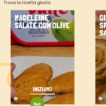
Trova la ricetta giusta
MADELEINE
G
SALATE CON OLIVE
S
S
INIZIAMO