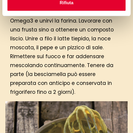
A parte far sciogliere Vallé Omega3 su
Rifiuta
fiamma dolce. Togliere dal fuoco Vallé
Omega3 e unirvi la farina. Lavorare con
una frusta sino a ottenere un composto
liscio. Unire a filo il latte tiepido, la noce
moscata, il pepe e un pizzico di sale.
Rimettere sul fuoco e far addensare
mescolando continuamente. Tenere da
parte (la besciamella può essere
preparata con anticipo e conservata in
frigorifero fino a 2 giorni).