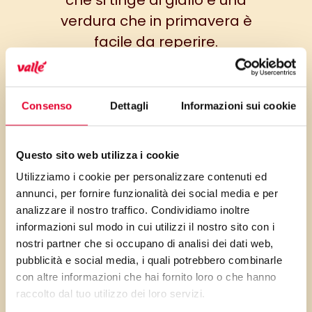
che si tinge di giallo e una
verdura che in primavera è
facile da reperire.
L’armonioso connubio con gli
asparagi arricchisce questa
Consenso
Dettagli
Informazioni sui cookie
preparazione di una buona
quantità di fosforo, magnesio,
calcio e potassio, rutina (che
Questo sito web utilizza i cookie
aiuta a rinforzare le pareti dei
Utilizziamo i cookie per personalizzare contenuti ed
annunci, per fornire funzionalità dei social media e per
capillari) e asparagina (un
analizzare il nostro traffico. Condividiamo inoltre
aminoacido utile all’organismo
informazioni sul modo in cui utilizzi il nostro sito con i
nella trasformazione dello
nostri partner che si occupano di analisi dei dati web,
zucchero e che dona il tipico
pubblicità e social media, i quali potrebbero combinarle
con altre informazioni che hai fornito loro o che hanno
odore).
raccolto dal tuo utilizzo dei loro servizi.