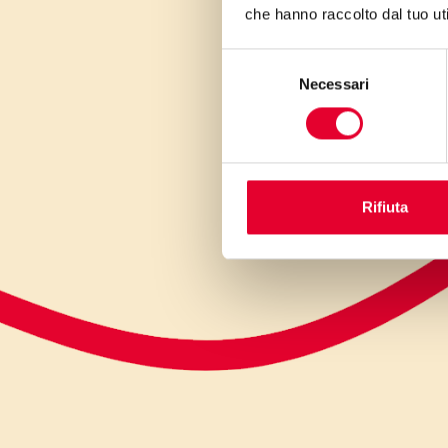
che hanno raccolto dal tuo uti
Selezione
Necessari
del
consenso
Rifiuta