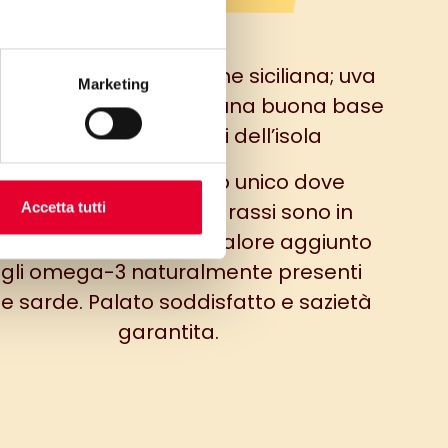
iatto dalla dominazione siciliana; uva
Marketing
a pinoli e sarde sono una buona base
per rievocare i sapori dell’isola
un vero e proprio piatto unico dove
arboidrati, proteine e grassi sono in
Accetta tutti
fetto equilibrio, con il valore aggiunto
gli omega-3 naturalmente presenti
le sarde. Palato soddisfatto e sazietà
garantita.