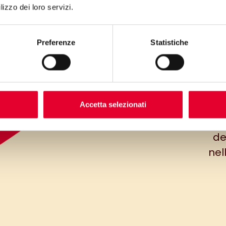
lizzo dei loro servizi.
un p
Preferenze
Statistiche
pass
c
Accetta selezionati
per
de
nel