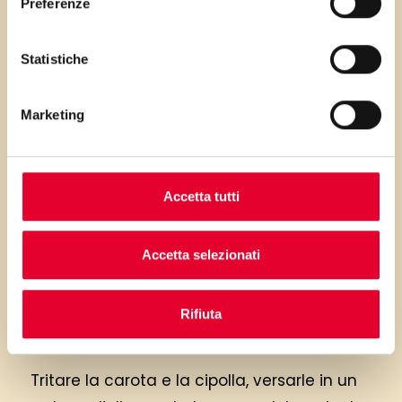
Preferenze
Statistiche
PRIMA GLI
INGREDIENTI
Marketing
...poi clicca sui numeri a lato per scorrere
i passaggi della ricetta.
Accetta tutti
Accetta selezionati
Rifiuta
Tritare la carota e la cipolla, versarle in un