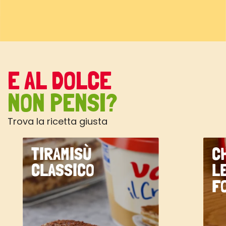
E AL DOLCE
NON PENSI?
Trova la ricetta giusta
TIRAMISÙ
C
CLASSICO
L
F