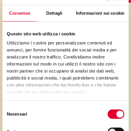
LO SAPEVI?
Consenso
Dettagli
Informazioni sui cookie
Questo sito web utilizza i cookie
Utilizziamo i cookie per personalizzare contenuti ed
Per il risotto bisogna
annunci, per fornire funzionalità dei social media e per
aggiungere il brodo bollente
analizzare il nostro traffico. Condividiamo inoltre
gradualmente, mescolando
informazioni sul modo in cui utilizzi il nostro sito con i
nostri partner che si occupano di analisi dei dati web,
continuamente fino
pubblicità e social media, i quali potrebbero combinarle
all’assorbimento prima di
con altre informazioni che hai fornito loro o che hanno
aggiungere altro brodo.
raccolto dal tuo utilizzo dei loro servizi.
Una delicata mantecatura
conferisce una consistenza
Selezione
Necessari
del
cremosa al risultato.
consenso