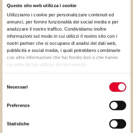
mamma). Lei ama fare
Questo sito web utilizza i cookie
colazione con cose gustose e
Utilizziamo i cookie per personalizzare contenuti ed
genuine, ama le cose semplici
annunci, per fornire funzionalità dei social media e per
e i sapori delicati. Adora la
analizzare il nostro traffico. Condividiamo inoltre
informazioni sul modo in cui utilizzi il nostro sito con i
marmellata e direi che con
nostri partner che si occupano di analisi dei dati web,
queste brioches il connubio è
pubblicità e social media, i quali potrebbero combinarle
davvero perfetto.
con altre informazioni che hai fornito loro o che hanno
raccolto dal tuo utilizzo dei loro servizi.
Selezione
Necessari
del
consenso
PRIMA GLI
Preferenze
INGREDIENTI
Statistiche