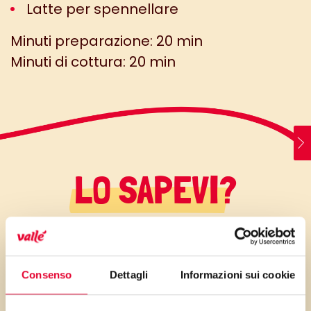
Latte per spennellare
Minuti preparazione: 20 min
Minuti di cottura: 20 min
LO SAPEVI?
Sono le brioches preferite da
mia mamma (un’occasione
Consenso
Dettagli
Informazioni sui cookie
speciale per la festa della