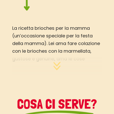
La ricetta brioches per la mamma
(un’occasione speciale per la festa
della mamma). Lei ama fare colazione
con le brioches con la marmellata,
gustose e genuine, ama le cose
semplici e i sapori delicati. Adora la
marmellata e direi che con queste
brioches fatte in casa il connubio è
davvero perfetto.
COSA CI SERVE?