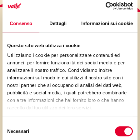
LO SAPEVI?
Consenso
Dettagli
Informazioni sui cookie
Questo sito web utilizza i cookie
Utilizziamo i cookie per personalizzare contenuti ed
Piatto adatto a tutti, ottimo
annunci, per fornire funzionalità dei social media e per
sistema per avvicinare i
analizzare il nostro traffico. Condividiamo inoltre
bambini al famigerato verde.
informazioni sul modo in cui utilizzi il nostro sito con i
nostri partner che si occupano di analisi dei dati web,
Ricordate che la minestra o la
pubblicità e social media, i quali potrebbero combinarle
crema di verdura dovrebbe
con altre informazioni che hai fornito loro o che hanno
essere un’appuntamento
raccolto dal tuo utilizzo dei loro servizi.
quotidiano
Selezione
Necessari
del
consenso