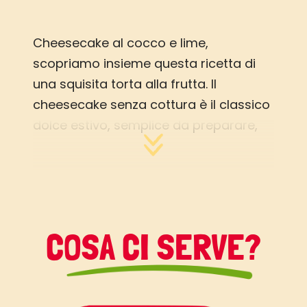
Cheesecake al cocco e lime,
scopriamo insieme questa ricetta di
una squisita torta alla frutta. Il
cheesecake senza cottura è il classico
dolce estivo, semplice da preparare,
fresco e gradito a tutti; tutte le varianti
sono buone ma io ho un debole per
l’accoppiata cocco-lime e ho pensato
di proporvi questa versione super-
estiva. La panna di cocco è un
COSA CI SERVE?
ingrediente reperibile nei negozi di
alimentazione bio e naturale ma, se
non la trovate, potete usare la parte