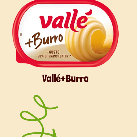
solida del latte di cocco in lattina o
sostituirla con altra panna vegetale. Vi
consiglio, però di darvi da fare per
cercarla (anche online) perché
renderà il vostro cheesecake cocco
davvero speciale.
Vallé+Burro