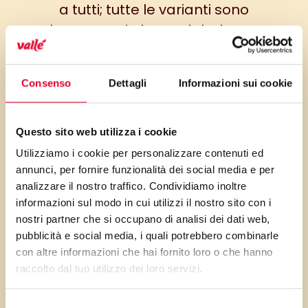
a tutti; tutte le varianti sono
buone ma io ho un debole per
l’accoppiata cocco-lime e ho
pensato di proporvi questa
Consenso
Dettagli
Informazioni sui cookie
versione super-estiva. La
panna di cocco è un
ingrediente reperibile nei
Questo sito web utilizza i cookie
negozi di alimentazione bio e
Utilizziamo i cookie per personalizzare contenuti ed
annunci, per fornire funzionalità dei social media e per
naturale ma, se non la trovate,
analizzare il nostro traffico. Condividiamo inoltre
potete usare la parte solida del
informazioni sul modo in cui utilizzi il nostro sito con i
latte di cocco in lattina o
nostri partner che si occupano di analisi dei dati web,
sostituirla con altra panna
pubblicità e social media, i quali potrebbero combinarle
con altre informazioni che hai fornito loro o che hanno
vegetale. Vi consiglio, però di
raccolto dal tuo utilizzo dei loro servizi.
darvi da fare per cercarla
(anche online) perché renderà
Selezione