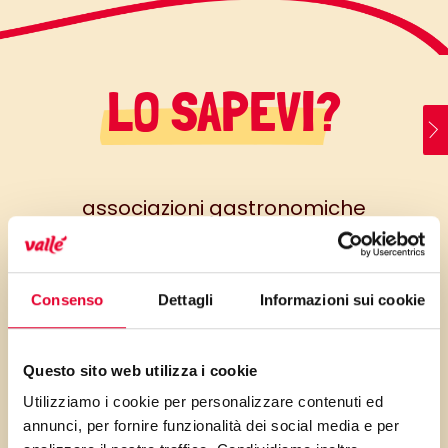
LO SAPEVI?
associazioni gastronomiche
fuori dal comune in un contorno
pronto a stupirvi per la sua
originalità
Consenso
Dettagli
Informazioni sui cookie
la famiglia dei cavoli è molto
ricca di gluosinolati ed
Questo sito web utilizza i cookie
isotiocianati, composti che
Utilizziamo i cookie per personalizzare contenuti ed
annunci, per fornire funzionalità dei social media e per
probabilmente esercitano