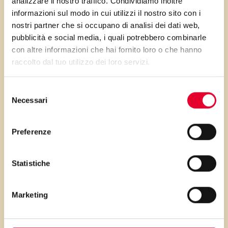
analizzare il nostro traffico. Condividiamo inoltre
un’azione protettiva nei riguardi
informazioni sul modo in cui utilizzi il nostro sito con i
alcune patologie
nostri partner che si occupano di analisi dei dati web,
pubblicità e social media, i quali potrebbero combinarle
con altre informazioni che hai fornito loro o che hanno
raccolto dal tuo utilizzo dei loro servizi.
PRIMA GLI
Selezione
Necessari
del
INGREDIENTI
consenso
Preferenze
...poi clicca sui numeri a lato per scorrere
i passaggi della ricetta.
Statistiche
Marketing