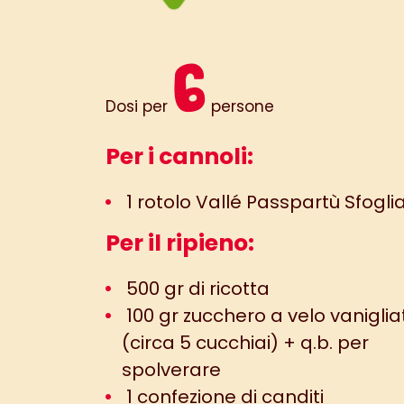
6
Dosi per
persone
Per i cannoli:
1 rotolo Vallé Passpartù Sfogli
Per il ripieno:
500 gr di ricotta
100 gr zucchero a velo vaniglia
(circa 5 cucchiai) + q.b. per
spolverare
1 confezione di canditi