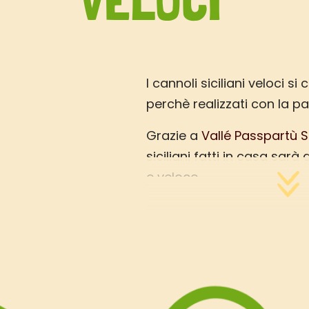
VELOCI
I cannoli siciliani veloci s
perchè realizzati con la pa
Grazie a
Vallé Passpartù S
siciliani fatti in casa sar
e veloce.
La
Vallé GourMaker Silvia
h
cannoli siciliani veloci e fa
solo che seguire gli step 
Se invece volete preparare 
classici ecco qui la
ricetta