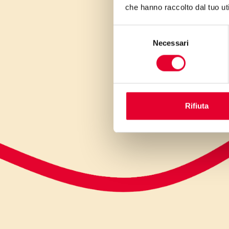
che hanno raccolto dal tuo uti
Selezione
Necessari
del
consenso
Rifiuta