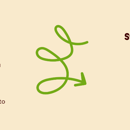
S
a
to