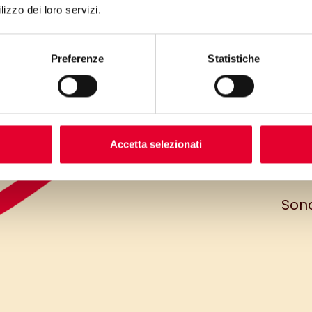
lizzo dei loro servizi.
Preferenze
Statistiche
Può
com
ci
Accetta selezionati
(op
Sono