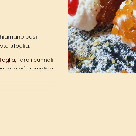
i chiamano così
sta sfoglia.
foglia
, fare i cannoli
à ancora più semplice
a realizzato questi
cili e a voi non resta
e provare!
i cannoli siciliani