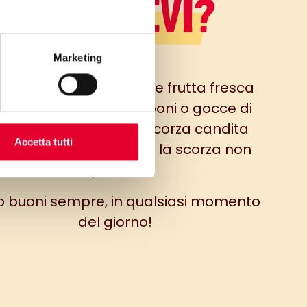
LO SAPEVI?
Marketing
 essere utilizzata anche frutta fresca
e fragole, ribes, lamponi o gocce di
occolato insieme alla scorza candita
Accetta tutti
pure in sostituzione se la scorza non
piace).
 buoni sempre, in qualsiasi momento
del giorno!