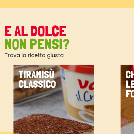
E AL DOLCE
NON PENSI?
Trova la ricetta giusta
TIRAMISÙ
C
CLASSICO
L
F