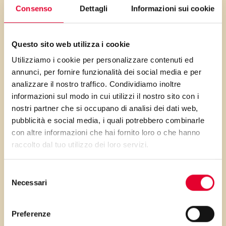
riverenza la pietanza, per non
Consenso
Dettagli
Informazioni sui cookie
rompere l’idillio.
tutti i nutrienti a disposizione, i
Questo sito web utilizza i cookie
cavolfiori sono fonte di fibra
Utilizziamo i cookie per personalizzare contenuti ed
utile a regolare al funzionalità
annunci, per fornire funzionalità dei social media e per
intestinale e la curcuma ha
analizzare il nostro traffico. Condividiamo inoltre
un’azione depurante sul fegato.
informazioni sul modo in cui utilizzi il nostro sito con i
nostri partner che si occupano di analisi dei dati web,
pubblicità e social media, i quali potrebbero combinarle
con altre informazioni che hai fornito loro o che hanno
raccolto dal tuo utilizzo dei loro servizi.
PRIMA GLI
Selezione
INGREDIENTI
Necessari
del
consenso
...poi clicca sui numeri a lato per scorrere
Preferenze