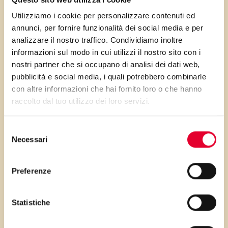
Utilizziamo i cookie per personalizzare contenuti ed
annunci, per fornire funzionalità dei social media e per
Al posto delle noci possiamo
analizzare il nostro traffico. Condividiamo inoltre
informazioni sul modo in cui utilizzi il nostro sito con i
arricchirlo con nocciole,
nostri partner che si occupano di analisi dei dati web,
mandorle, pistacchi o uvetta
pubblicità e social media, i quali potrebbero combinarle
sultanina!
con altre informazioni che hai fornito loro o che hanno
raccolto dal tuo utilizzo dei loro servizi.
Selezione
Necessari
del
PRIMA GLI
consenso
INGREDIENTI
Preferenze
...poi clicca sui numeri a lato per scorrere
Statistiche
i passaggi della ricetta.