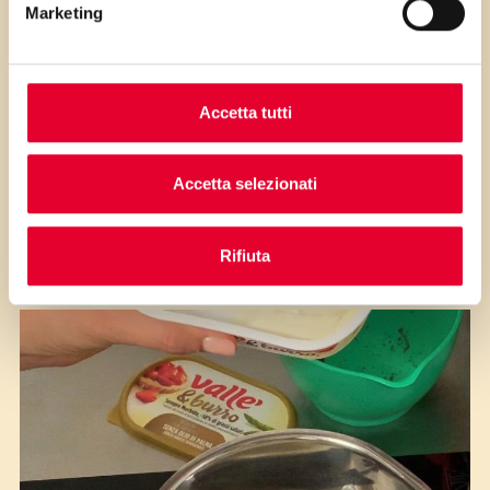
Marketing
Accetta tutti
Accetta selezionati
Sciogliere in un pentolino a fuoco basso il
cioccolato fondente con Vallé&Burro
Rifiuta
finchè amalgamati.