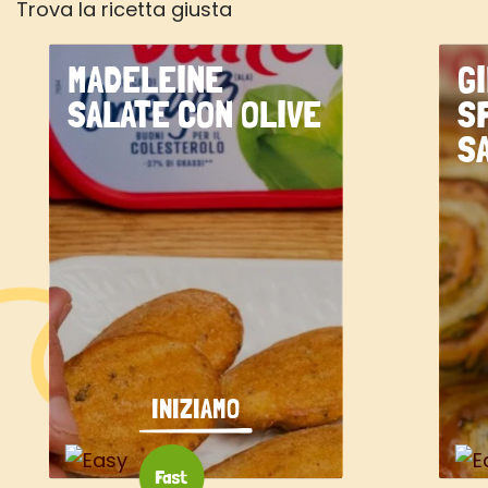
Trova la ricetta giusta
MADELEINE
G
SALATE CON OLIVE
S
S
INIZIAMO