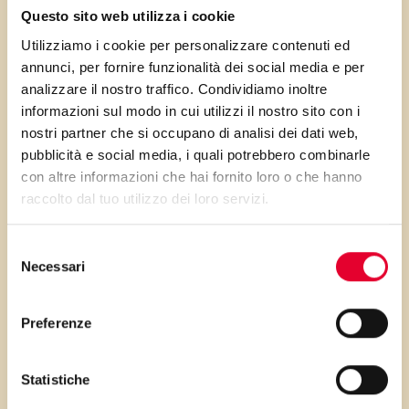
Questo sito web utilizza i cookie
sfruttarle al meglio in cucina!
Utilizziamo i cookie per personalizzare contenuti ed
Un sapore…
annunci, per fornire funzionalità dei social media e per
analizzare il nostro traffico. Condividiamo inoltre
Prima di inserire un ingrediente
informazioni sul modo in cui utilizzi il nostro sito con i
all’interno di una ricetta o creare
nostri partner che si occupano di analisi dei dati web,
pubblicità e social media, i quali potrebbero combinarle
combinazioni fantasiose è bene
con altre informazioni che hai fornito loro o che hanno
conoscerne il sapore. Le bacche di
raccolto dal tuo utilizzo dei loro servizi.
Acai hanno un
gusto acidulo ma
gradevole
e sono perfette sia per la
Selezione
Necessari
realizzazione di
frullati del benessere
,
del
consenso
che in abbinamento a
yogurt
o bowl
creative.
Preferenze
Statistiche