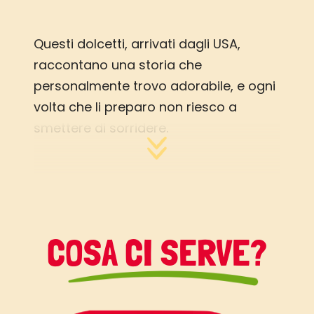
Questi dolcetti, arrivati dagli USA,
raccontano una storia che
personalmente trovo adorabile, e ogni
volta che li preparo non riesco a
smettere di sorridere.
Le donne Amish, per addolcire la
giornata passata a scuola, o al lavoro,
dei mariti e dei figli, sono solite
preparare queste tortine.
Per la sorpresa, il fortunato che l’ha
COSA CI SERVE?
ricevuta, esclama “Whoopie!”, e da lì il
nome del dolce.