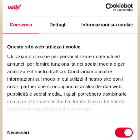
Se preferite il cioccolato
fondente, al latte, o
Consenso
Dettagli
Informazioni sui cookie
semplicemente avete voglia di
sperimentare una variante
Questo sito web utilizza i cookie
creativa al cioccolato rosa
Utilizziamo i cookie per personalizzare contenuti ed
(Ruby), vi basterà sostituire i
annunci, per fornire funzionalità dei social media e per
200 gr di cioccolato bianco con:
analizzare il nostro traffico. Condividiamo inoltre
informazioni sul modo in cui utilizzi il nostro sito con i
120 gr cioccolato fondente \160
nostri partner che si occupano di analisi dei dati web,
gr cioccolato al latte \220 gr
pubblicità e social media, i quali potrebbero combinarle
cioccolato ruby.
con altre informazioni che hai fornito loro o che hanno
raccolto dal tuo utilizzo dei loro servizi.
Selezione
Necessari
del