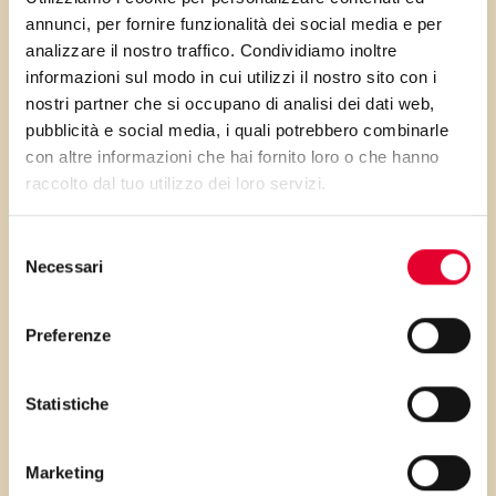
preparazione. Potete farcila
annunci, per fornire funzionalità dei social media e per
come preferite, con
analizzare il nostro traffico. Condividiamo inoltre
marmellata o crema al
informazioni sul modo in cui utilizzi il nostro sito con i
nostri partner che si occupano di analisi dei dati web,
cioccolato.
pubblicità e social media, i quali potrebbero combinarle
con altre informazioni che hai fornito loro o che hanno
raccolto dal tuo utilizzo dei loro servizi.
PRIMA GLI
Selezione
Necessari
del
consenso
INGREDIENTI
Preferenze
...poi clicca sui numeri a lato per scorrere
i passaggi della ricetta.
Statistiche
Marketing