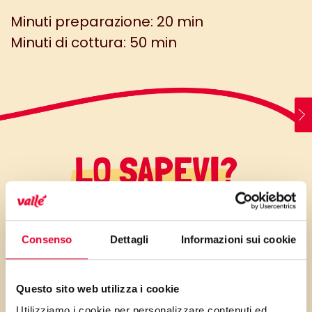
Minuti preparazione: 20 min
Minuti di cottura: 50 min
LO SAPEVI?
Brioche soffice e facilissima da
Consenso
Dettagli
Informazioni sui cookie
preparare e inoltre è
decisamente superleggera,
Questo sito web utilizza i cookie
non ci sono uova nella
Utilizziamo i cookie per personalizzare contenuti ed