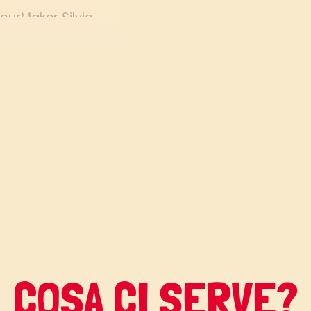
ourMaker Silvia
ensi ed è perfetto
romantica, ed è
grazie alle note
 per San Valentino
o tortino al
uo
profilo Instagram
,
ette gustose.
COSA CI SERVE?