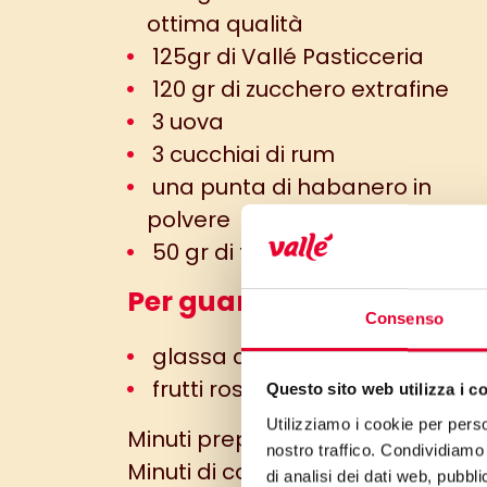
ottima qualità
125gr di Vallé Pasticceria
120 gr di zucchero extrafine
3 uova
3 cucchiai di rum
una punta di habanero in
polvere
50 gr di farina 00
Per guarnire:
Consenso
glassa ai rossi se piace
frutti rossi a piacere
Questo sito web utilizza i c
Utilizziamo i cookie per perso
Minuti preparazione: 10 min
nostro traffico. Condividiamo 
Minuti di cottura: 15 min
di analisi dei dati web, pubbl