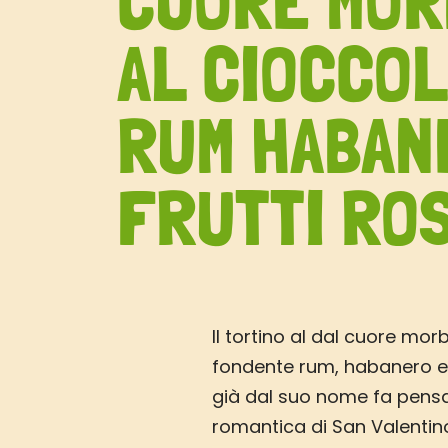
CUORE MOR
AL CIOCCO
RUM HABAN
FRUTTI RO
Il tortino al dal cuore mor
fondente rum, habanero e sa
già dal suo nome fa pensa
romantica di San Valentin