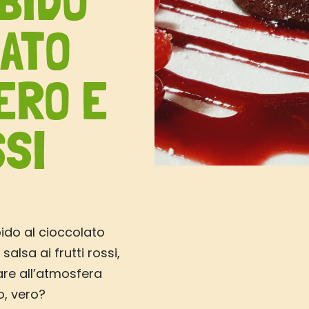
BIDO
LATO
ERO E
SSI
bido al cioccolato
lsa ai frutti rossi,
re all’atmosfera
o, vero?