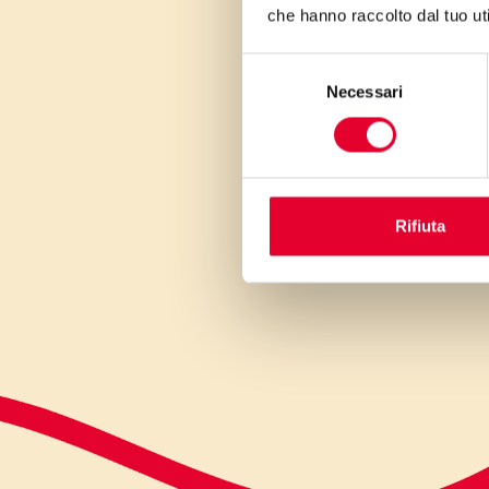
che hanno raccolto dal tuo uti
Selezione
Necessari
del
consenso
Rifiuta