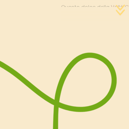
Questo dolce della
Vallé G
lascerà stregati i vostri s
per concludere una cena 
ottimo per San Valentino, 
piccanti e speziate.
Se state cercando ricette
non fatevi scappare quest
cioccolato senza lattosio.
Seguite Silvia anche sul s
scoprirete un mondo di ric