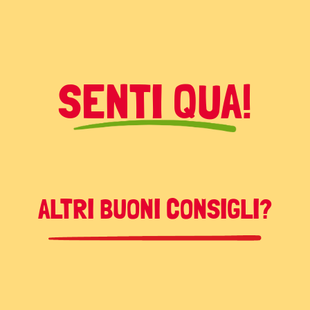
SENTI QUA!
a Vallé Pasticceria sciolta insieme
late con una spatola per
 che verserete in uno stampo
ALTRI BUONI CONSIGLI?