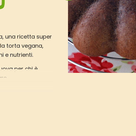
O
, una ricetta super
 la torta vegana,
i e nutrienti.
 uova per chi è
re.
sarà ancora più
isita torta vegan
ari o dei tuoi ospiti,