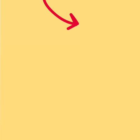
Aggiungete il latte vegetale e l
al cioccolato fondente, mesco
ottenere un impasto omogeneo
da 20-22 cm di diametro.