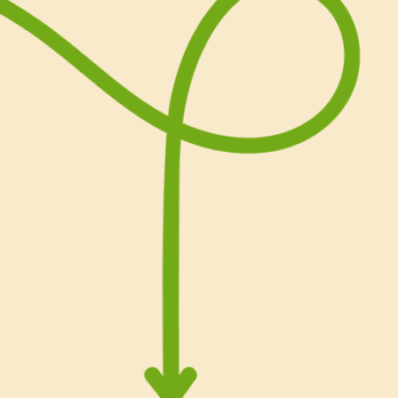
Scopri tutti i passaggi per
cioccolato: