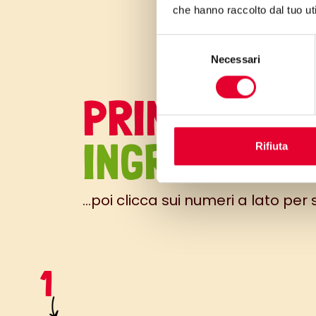
che hanno raccolto dal tuo uti
Selezione
Necessari
del
consenso
PRIMA GLI
INGREDIENTI
Rifiuta
...poi clicca sui numeri a lato per