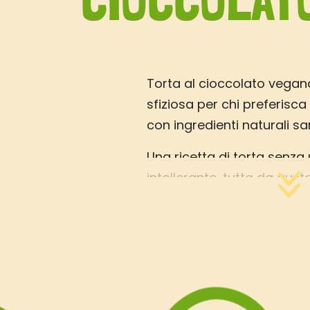
CIOCCOLAT
Torta al cioccolato vegana
sfiziosa per chi preferisca
con ingredienti naturali san
Una ricetta di torta senza
intollerante, tutta da gusta
Grazie a
Vallé Pasticceria
soffice e gustosa.
Porta in tavola questa squ
per la gioia dei tuoi famigli
vedrai che successo.